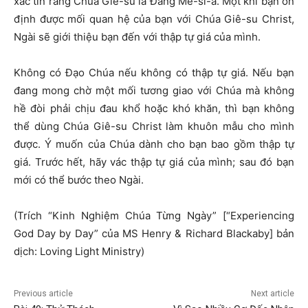
xác tín rằng Chúa Giê-su là Đấng Mê-si-a. Một khi bạn ổn
định được mối quan hệ của bạn với Chúa Giê-su Christ,
Ngài sẽ giới thiệu bạn đến với thập tự giá của mình.
Không có Đạo Chúa nếu không có thập tự giá. Nếu bạn
đang mong chờ một mối tương giao với Chúa mà không
hề đòi phải chịu đau khổ hoặc khó khăn, thì bạn không
thể dùng Chúa Giê-su Christ làm khuôn mẫu cho mình
được. Ý muốn của Chúa dành cho bạn bao gồm thập tự
giá. Trước hết, hãy vác thập tự giá của mình; sau đó bạn
mới có thể bước theo Ngài.
(Trích “Kinh Nghiệm Chúa Từng Ngày” [“Experiencing
God Day by Day” của MS Henry & Richard Blackaby] bản
dịch: Loving Light Ministry)
Previous article
Next article