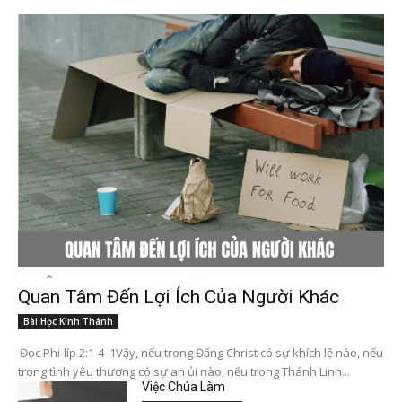
Quan Tâm Đến Lợi Ích Của Người Khác
Bài Học Kinh Thánh
Đọc Phi-líp 2:1-4 1Vậy, nếu trong Đấng Christ có sự khích lệ nào, nếu
trong tình yêu thương có sự an ủi nào, nếu trong Thánh Linh...
Việc Chúa Làm