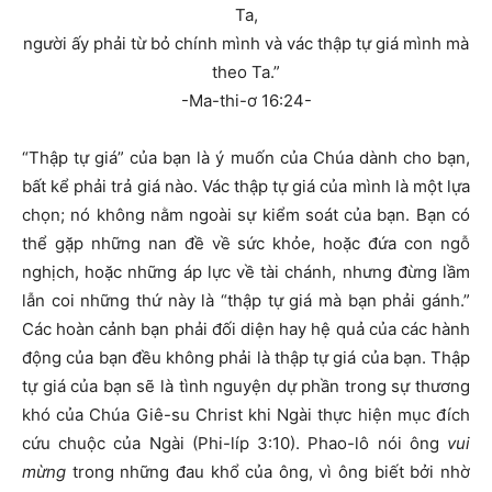
Ta,
người ấy phải từ bỏ chính mình và vác thập tự giá mình mà
theo Ta.”
-Ma-thi-ơ 16:24-
“Thập tự giá” của bạn là ý muốn của Chúa dành cho bạn,
bất kể phải trả giá nào. Vác thập tự giá của mình là một lựa
chọn; nó không nằm ngoài sự kiểm soát của bạn. Bạn có
thể gặp những nan đề về sức khỏe, hoặc đứa con ngỗ
nghịch, hoặc những áp lực về tài chánh, nhưng đừng lầm
lẫn coi những thứ này là “thập tự giá mà bạn phải gánh.”
Các hoàn cảnh bạn phải đối diện hay hệ quả của các hành
động của bạn đều không phải là thập tự giá của bạn. Thập
tự giá của bạn sẽ là tình nguyện dự phần trong sự thương
khó của Chúa Giê-su Christ khi Ngài thực hiện mục đích
cứu chuộc của Ngài (Phi-líp 3:10). Phao-lô nói ông
vui
mừng
trong những đau khổ của ông, vì ông biết bởi nhờ