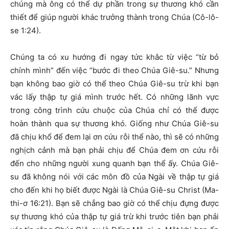
chúng mà ông có thể dự phần trong sự thương khó cần
thiết để giúp người khác trưởng thành trong Chúa (Cô-lô-
se 1:24).
Chúng ta có xu hướng đi ngay tức khắc từ việc “từ bỏ
chính mình” đến việc “bước đi theo Chúa Giê-su.” Nhưng
bạn không bao giờ có thể theo Chúa Giê-su trừ khi bạn
vác lấy thập tự giá mình trước hết. Có những lãnh vực
trong công trình cứu chuộc của Chúa chỉ có thể được
hoàn thành qua sự thương khó. Giống như Chúa Giê-su
đã chịu khổ để đem lại ơn cứu rỗi thể nào, thì sẽ có những
nghịch cảnh mà bạn phải chịu để Chúa đem ơn cứu rỗi
đến cho những người xung quanh bạn thể ấy. Chúa Giê-
su đã không nói với các môn đồ của Ngài về thập tự giá
cho đến khi họ biết được Ngài là Chúa Giê-su Christ (Ma-
thi-ơ 16:21). Bạn sẽ chẳng bao giờ có thể chịu đựng được
sự thương khó của thập tự giá trừ khi trước tiên bạn phải