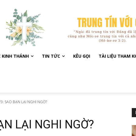
C KINH THÁNH
TIN TỨC
KÊU GỌI
TÀI LIỆU THAM 
/3: SAO BẠN LẠI NGHI NGỜ?
ẠN LẠI NGHI NGỜ?