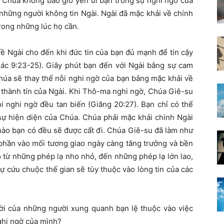
. Chúa không bao giờ yên ủi bạn trong sự nghi ngờ của
những người không tin Ngài. Ngài đã mặc khải về chính
rong những lúc họ cần.
ề Ngài cho đến khi đức tin của bạn đủ mạnh để tin cậy
ác 9:23-25). Giây phút bạn đến với Ngài bằng sự cam
húa sẽ thay thế nỗi nghi ngờ của bạn bằng mặc khải về
 thành tín của Ngài. Khi Thô-ma nghi ngờ, Chúa Giê-su
 nghi ngờ đều tan biến (Giăng 20:27). Bạn chỉ có thể
 sự hiện diện của Chúa. Chúa phải mặc khải chính Ngài
ào bạn có đều sẽ được cất đi. Chúa Giê-su đã làm như
 phần vào mối tương giao ngày càng tăng trưởng và bền
ọ từ những phép lạ nho nhỏ, đến những phép lạ lớn lao,
sự cứu chuộc thế gian sẽ tùy thuộc vào lòng tin của các
ời của những người xung quanh bạn lệ thuộc vào việc
nghi ngờ của mình?