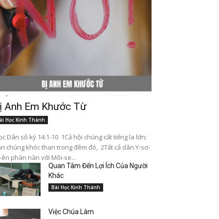
ị Anh Em Khước Từ
ài Học Kinh Thánh
c Dân số ký 14:1-10 1Cả hội chúng cất tiếng la lớn;
n chúng khóc than trong đêm đó, 2Tất cả dân Y-sơ-
-ên phàn nàn với Môi-se...
Quan Tâm Đến Lợi Ích Của Người
Khác
Bài Học Kinh Thánh
Việc Chúa Làm