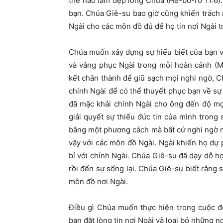
thể nào làm đẹp lòng Chúa (Hê-bơ-rơ 11:6)
bạn. Chúa Giê-su bao giờ cũng khiển trách 
Ngài cho các môn đồ đủ để họ tin nơi Ngài t
Chúa muốn xây dựng sự hiểu biết của bạn v
và vâng phục Ngài trong mỗi hoàn cảnh (M
kết chân thành để giũ sạch mọi nghi ngờ, C
chính Ngài để có thể thuyết phục bạn về sự
đã mặc khải chính Ngài cho ông đến độ mọi
giải quyết sự thiếu đức tin của mình trong
bằng một phương cách mà bất cứ nghi ngờ n
vậy với các môn đồ Ngài. Ngài khiến họ dự
bỉ với chính Ngài. Chúa Giê-su đã dạy dỗ h
rồi đến sự sống lại. Chúa Giê-su biết rằng 
môn đồ nơi Ngài.
Điều gì Chúa muốn thực hiện trong cuộc đ
bạn đặt lòng tin nơi Ngài và loại bỏ những 