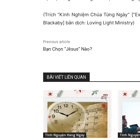
(Trích “Kinh Nghiệm Chúa Từng Ngày” [“E
Blackaby] bản dịch: Loving Light Ministry)
Previous article
Bạn Chọn “Jêsus” Nào?
BÀI VIẾT LIÊN QUAN
Tĩnh Nguyện Hàng Ngày
Tĩnh Nguyệ