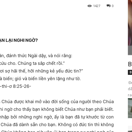
1427
0
N LẠI NGHI NGỜ?
, đánh thức Ngài dậy, và nói rằng:
cứu cho. Chúng ta sắp chết rồi.”
B
ơi sợ hãi thế, hỡi những kẻ yếu đức tin?”
B
 biển; gió và biển liền yên lặng như tờ.
Đọ
-thi-ơ 8:25-26-
dâ
ra
a Chúa được khai mở vào đời sống của người theo Chúa
hi ngờ cho thấy bạn không biết Chúa như bạn phải biết.
hập bởi những nghi ngờ, ấy là bạn đã tự khước từ con
Chúa đã dành sẵn cho bạn. Không có đức tin thì không