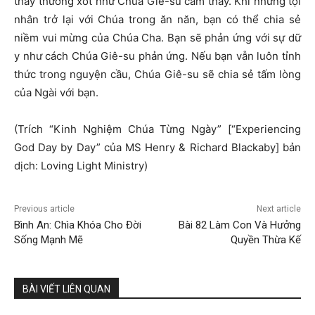
thấy thương xót như Chúa Giê-su cảm thấy. Khi những tội
nhân trở lại với Chúa trong ăn năn, bạn có thể chia sẻ
niềm vui mừng của Chúa Cha. Bạn sẽ phản ứng với sự dữ
y như cách Chúa Giê-su phản ứng. Nếu bạn vẫn luôn tỉnh
thức trong nguyện cầu, Chúa Giê-su sẽ chia sẻ tấm lòng
của Ngài với bạn.
(Trích “Kinh Nghiệm Chúa Từng Ngày” [“Experiencing
God Day by Day” của MS Henry & Richard Blackaby] bản
dịch: Loving Light Ministry)
Previous article
Next article
Bình An: Chìa Khóa Cho Đời
Bài 82 Làm Con Và Hưởng
Sống Mạnh Mẽ
Quyền Thừa Kế
BÀI VIẾT LIÊN QUAN