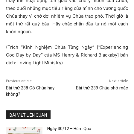
thay thế hoạt động tôn giáo vào chỗ ý muốn của Chúa,
theo đuổi những mục tiêu riêng của mình cho vương quốc
Chúa thay vì chờ đợi nhiệm vụ Chúa trao phó. Thời giờ là
một thứ rất quý báu. Hãy chắc chắn đầu tư nó một cách
khôn ngoan.
(Trích “Kinh Nghiệm Chúa Từng Ngày” [“Experiencing
God Day by Day” của MS Henry & Richard Blackaby] bản
dịch: Loving Light Ministry)
Previous article
Next article
Bài thứ 238 Có Chúa hay
Bài thứ 239 Chúa phó mặc
không?
BÀI VIẾT LIÊN QUAN
Ngày 30/12 – Hôm Qua