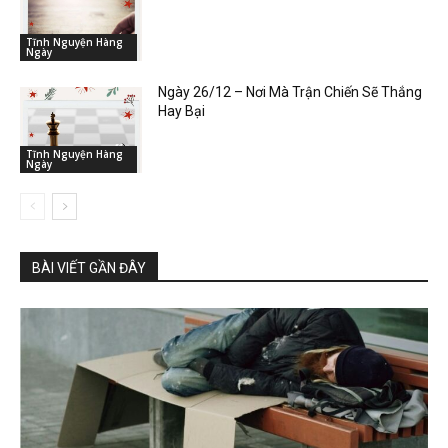
Tĩnh Nguyện Hàng
Ngày
Ngày 26/12 – Nơi Mà Trận Chiến Sẽ Thắng
Hay Bại
Tĩnh Nguyện Hàng
Ngày
BÀI VIẾT GẦN ĐÂY