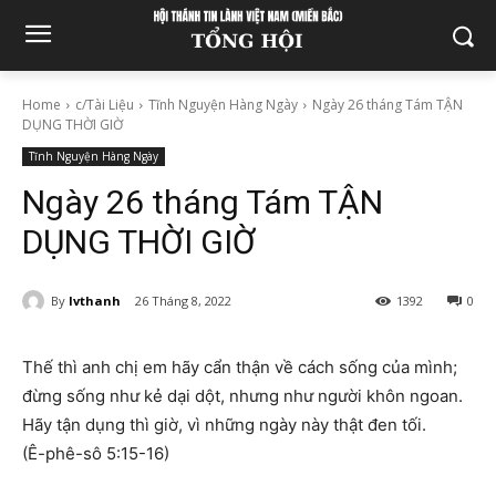
Home
c/Tài Liệu
Tĩnh Nguyện Hàng Ngày
Ngày 26 tháng Tám TẬN
DỤNG THỜI GIỜ
Tĩnh Nguyện Hàng Ngày
Ngày 26 tháng Tám TẬN
DỤNG THỜI GIỜ
By
lvthanh
26 Tháng 8, 2022
1392
0
Thế thì anh chị em hãy cẩn thận về cách sống của mình;
đừng sống như kẻ dại dột, nhưng như người khôn ngoan.
Hãy tận dụng thì giờ, vì những ngày này thật đen tối.
(Ê-phê-sô 5:15-16)