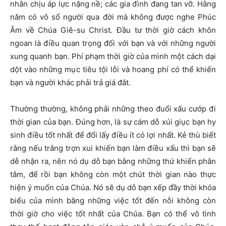
nhân chịu áp lực nặng nề; các gia đình đang tan vỡ. Hằng
năm có vô số người qua đời mà không được nghe Phúc
Âm về Chúa Giê-su Christ. Đầu tư thời giờ cách khôn
ngoan là điều quan trọng đối với bạn và với những người
xung quanh bạn. Phí phạm thời giờ của mình một cách dại
dột vào những mục tiêu tội lỗi và hoang phí có thể khiến
bạn và người khác phải trả giá đắt.
Thường thường, không phải những theo đuổi xấu cướp đi
thời gian của bạn. Đúng hơn, là sự cám dỗ xúi giục bạn hy
sinh điều tốt nhất để đổi lấy điều ít có lợi nhất. Kẻ thù biết
rằng nếu trắng trợn xui khiến bạn làm điều xấu thì bạn sẽ
dễ nhận ra, nên nó dụ dỗ bạn bằng những thứ khiến phân
tâm, để rồi bạn không còn một chút thời gian nào thực
hiện ý muốn của Chúa. Nó sẽ dụ dỗ bạn xếp đầy thời khóa
biểu của mình bằng những việc tốt đến nỗi không còn
thời giờ cho việc tốt nhất của Chúa. Bạn có thể vô tình