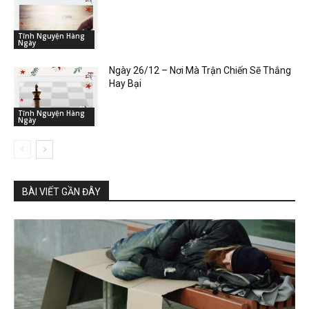
Tĩnh Nguyện Hàng
Ngày
Ngày 26/12 – Nơi Mà Trận Chiến Sẽ Thắng
Hay Bại
Tĩnh Nguyện Hàng
Ngày
BÀI VIẾT GẦN ĐÂY