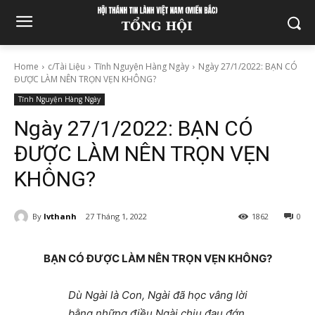
Home
c/Tài Liệu
Tĩnh Nguyện Hàng Ngày
Ngày 27/1/2022: BẠN CÓ
ĐƯỢC LÀM NÊN TRỌN VẸN KHÔNG?
Tĩnh Nguyện Hàng Ngày
Ngày 27/1/2022: BẠN CÓ
ĐƯỢC LÀM NÊN TRỌN VẸN
KHÔNG?
By
lvthanh
27 Tháng 1, 2022
1862
0
BẠN CÓ ĐƯỢC LÀM NÊN TRỌN VẸN KHÔNG?
Dù Ngài là Con, Ngài đã học vâng lời
bằng những điều Ngài chịu đau đớn,