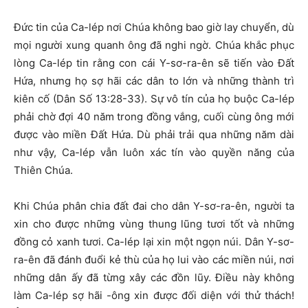
Đức tin của Ca-lép nơi Chúa không bao giờ lay chuyển, dù
mọi người xung quanh ông đã nghi ngờ. Chúa khắc phục
lòng Ca-lép tin rằng con cái Y-sơ-ra-ên sẽ tiến vào Đất
Hứa, nhưng họ sợ hãi các dân to lớn và những thành trì
kiên cố (Dân Số 13:28-33). Sự vô tín của họ buộc Ca-lép
phải chờ đợi 40 năm trong đồng vắng, cuối cùng ông mới
được vào miền Đất Hứa. Dù phải trải qua những năm dài
như vậy, Ca-lép vẫn luôn xác tín vào quyền năng của
Thiên Chúa.
Khi Chúa phân chia đất đai cho dân Y-sơ-ra-ên, người ta
xin cho được những vùng thung lũng tươi tốt và những
đồng cỏ xanh tươi. Ca-lép lại xin một ngọn núi. Dân Y-sơ-
ra-ên đã đánh đuổi kẻ thù của họ lui vào các miền núi, nơi
những dân ấy đã từng xây các đồn lũy. Điều này không
làm Ca-lép sợ hãi -ông xin được đối diện với thử thách!