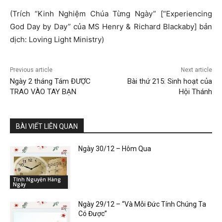
(Trích “Kinh Nghiệm Chúa Từng Ngày” [“Experiencing
God Day by Day” của MS Henry & Richard Blackaby] bản
dịch: Loving Light Ministry)
Previous article
Next article
Ngày 2 tháng Tám ĐƯỢC
Bài thứ 215: Sinh hoạt của
TRAO VÀO TAY BẠN
Hội Thánh
BÀI VIẾT LIÊN QUAN
Ngày 30/12 – Hôm Qua
Tĩnh Nguyện Hàng
Ngày
Ngày 29/12 – “Và Mỗi Đức Tính Chúng Ta
Có Được”