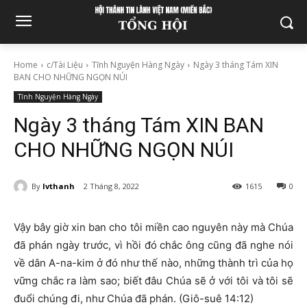
Home
c/Tài Liệu
Tĩnh Nguyện Hàng Ngày
Ngày 3 tháng Tám XIN
BAN CHO NHỮNG NGỌN NÚI
Tĩnh Nguyện Hàng Ngày
Ngày 3 tháng Tám XIN BAN
CHO NHỮNG NGỌN NÚI
By
lvthanh
2 Tháng 8, 2022
1615
0
Vậy bây giờ xin ban cho tôi miền cao nguyên này mà Chúa
đã phán ngày trước, vì hồi đó chắc ông cũng đã nghe nói
về dân A-na-kim ở đó như thế nào, những thành trì của họ
vững chắc ra làm sao; biết đâu Chúa sẽ ở với tôi và tôi sẽ
đuổi chúng đi, như Chúa đã phán. (Giô-suê 14:12)