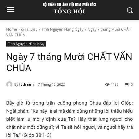
Home
c/Tài Liệu
Tĩnh Nguyện Hàng Ngày
Ngày 7 tháng Mười CHẤT
VẤN CHÚA
Tĩnh Nguyện Hàng Ngày
Ngày 7 tháng Mười CHẤT VẤN
CHÚA
By
lvthanh
7 Tháng 10, 2022
1183
0
Bấy giờ từ trong trận cuồng phong Chúa đáp lời Gióp;
Ngài phán: “Kẻ này là ai mà dám dùng những lời thiếu hiểu
biết làm lu mờ ý định của Ta? Hãy thắt lưng ngươi cho
chặt như một dũng sĩ; vì Ta sẽ hỏi ngươi, và ngươi hãy trả
lời Ta.” (Gióp 38:1-3)