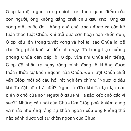
Gióp là một người công chính, xét theo quan điểm của
con người, ông không đáng phải chịu đau khổ. Ông đã
sống một cuộc đời không chỗ chê trách được và cặn kẽ
tuân theo luật Chúa. Khi trải qua cơn hoạn nạn khốn đốn,
Gióp kêu lên trong tuyệt vọng và hỏi tại sao Chúa lại để
cho ông phải khổ sở đến như vậy. Từ trong trận cuồng
phong Chúa đến đáp lời Gióp. Vừa khi Chúa lên tiếng,
Gióp đã nhận ra ngay rằng mình đáng lẽ không được
thách thức sự khôn ngoan của Chúa. Đến lượt Chúa chất
vấn Gióp một số câu hỏi rất nghiêm chỉnh: “Ngươi ở đâu
khi Ta đặt nền trái đất? Ngươi ở đâu khi Ta tạo lập các
biển ở chỗ của nó? Ngươi ở đâu khi Ta sắp xếp chỗ các vì
sao?” Những câu hỏi của Chúa làm Gióp phải khiêm cung
và nhắc nhở ông rằng sự khôn ngoan của ông không thể
nào sánh được với sự khôn ngoan của Chúa.