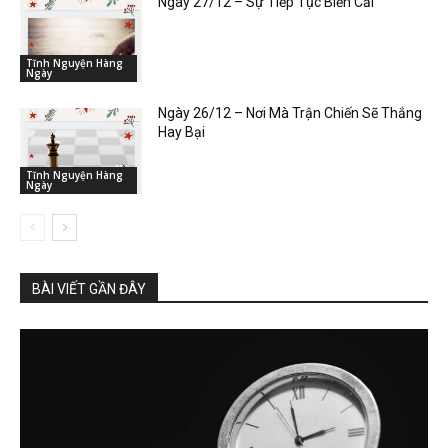
Ngày 27/12 – Sự Tiếp Tục Biến Cải
Tĩnh Nguyện Hàng
Ngày
Ngày 26/12 – Nơi Mà Trận Chiến Sẽ Thắng
Hay Bại
Tĩnh Nguyện Hàng
Ngày
BÀI VIẾT GẦN ĐÂY