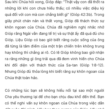
Sau khi Chúa hỏi xong, Gióp đáp: “Thật vậy con đã thốt ra
những lời khi con chưa hiểu thấu; có nhiều việc diệu kỳ
quá đối với con mà con chẳng biết gì” (Gióp 42:3b). Trong
giây phút chán nản và thất vọng, Gióp đã thách thức sự
khôn ngoan của Chúa. Chúa đã nghiêm nghị nhắc nhở
Gióp rằng Ngài vẫn đang tể trị và sự thật ấy đã quá đủ cho
Gióp. Liệu Gióp có bao giờ biết rằng cuộc sống của ông
đã từng là tâm điểm của một trận chiến trên không trung
hay không thì chẳng ai rõ. Có lẽ Gióp không bao giờ nhận
ra rằng những gì ông trải qua đã đem vinh hiển cho Chúa
khi đối diện với thách thức của Sa-tan (Gióp 1:8-12).
Nhưng Gióp đủ thỏa lòng khi biết rằng sự khôn ngoan của
Chúa thật toàn hảo.
Có những lúc bạn sẽ không hiểu nổi tại sao một người
Cha yêu thương lại để cho bạn chịu đau khổ đến thế. Bạn
có thể nghi vấn sự khôn ngoan của Chúa trong việc dẫn