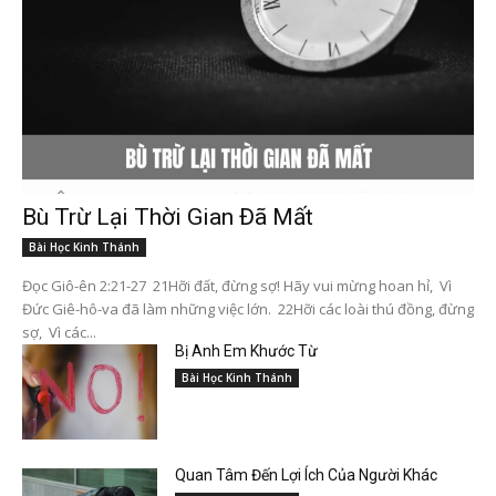
Bù Trừ Lại Thời Gian Đã Mất
Bài Học Kinh Thánh
Đọc Giô-ên 2:21-27 21Hỡi đất, đừng sợ! Hãy vui mừng hoan hỉ, Vì
Đức Giê-hô-va đã làm những việc lớn. 22Hỡi các loài thú đồng, đừng
sợ, Vì các...
Bị Anh Em Khước Từ
Bài Học Kinh Thánh
Quan Tâm Đến Lợi Ích Của Người Khác