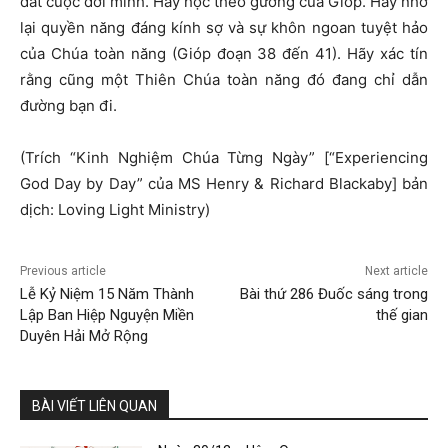
dắt cuộc đời mình. Hãy học theo gương của Gióp. Hãy nhớ
lại quyền năng đáng kính sợ và sự khôn ngoan tuyệt hảo
của Chúa toàn năng (Gióp đoạn 38 đến 41). Hãy xác tín
rằng cũng một Thiên Chúa toàn năng đó đang chỉ dẫn
đường bạn đi.
(Trích “Kinh Nghiệm Chúa Từng Ngày” [“Experiencing
God Day by Day” của MS Henry & Richard Blackaby] bản
dịch: Loving Light Ministry)
Previous article
Next article
Lễ Kỷ Niệm 15 Năm Thành
Bài thứ 286 Đuốc sáng trong
Lập Ban Hiệp Nguyện Miền
thế gian
Duyên Hải Mở Rộng
BÀI VIẾT LIÊN QUAN