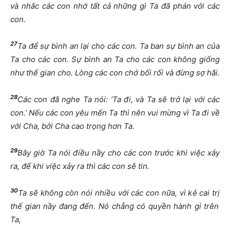
và nh
ắ
c các con nh
ớ
t
ấ
t c
ả
nh
ữ
ng gì Ta
đ
ã phán v
ớ
i các
con.
27
Ta
để
s
ự
bình an l
ạ
i cho các con. Ta ban s
ự
bình an c
ủ
a
Ta cho các con. S
ự
bình an Ta cho các con không gi
ố
ng
nh
ư
th
ế
gian cho. Lòng các con ch
ớ
b
ố
i r
ố
i và
đừ
ng s
ợ
hãi.
28
Các con
đ
ã nghe Ta nói: ‘Ta
đ
i, và Ta s
ẽ
tr
ở
l
ạ
i v
ớ
i các
con.’ N
ế
u các con yêu m
ế
n Ta thì nên vui m
ừ
ng vì Ta
đ
i v
ề
v
ớ
i Cha, b
ở
i Cha cao tr
ọ
ng h
ơ
n Ta.
29
Bây gi
ờ
Ta nói
đ
i
ề
u n
ầ
y cho các con tr
ướ
c khi vi
ệ
c x
ả
y
ra,
để
khi vi
ệ
c x
ả
y ra thì các con s
ẽ
tin.
30
Ta s
ẽ
không còn nói nhi
ề
u v
ớ
i các con n
ữ
a, vì k
ẻ
cai tr
ị
th
ế
gian n
ầ
y
đ
ang
đế
n. Nó ch
ẳ
ng có quy
ề
n hành gì trên
Ta,