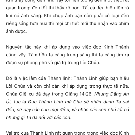
quan trọng: đèn tốt thì thấy rõ hơn. Tất cả đều hiện lên rõ
khi có ánh sáng. Khi chụp ảnh bạn còn phải có loại đèn
riêng sáng hơn nữa thì mọi chi tiết mới thu nhận vào phim
ảnh được.
Nguyên tắc này khi áp dụng vào việc đọc Kinh Thánh
cũng vậy. Tâm hồn ta càng trong sáng thì ta càng tìm ra
được sự phong phú và giá trị trong Lời Chúa.
Đó là việc làm của Thánh linh: Thánh Linh giúp bạn hiểu
Lời Chúa và còn chỉ dẫn khi áp dụng trong thực tế nữa.
Chúa Giê-xu đã dạy trong Giăng 14:26:
Nh
ư
ng
Đấ
ng An
Ủ
i, t
ứ
c là
Đứ
c Thánh Linh mà Cha s
ẽ
nhân danh Ta sai
đế
n, s
ẽ
d
ạ
y các con m
ọ
i
đ
i
ề
u, và nh
ắ
c các con nh
ớ
t
ấ
t c
ả
nh
ữ
ng gì Ta
đ
ã nói v
ớ
i các con
.
Vai trò của Thánh Linh rất quan trọng trong việc đọc Kinh