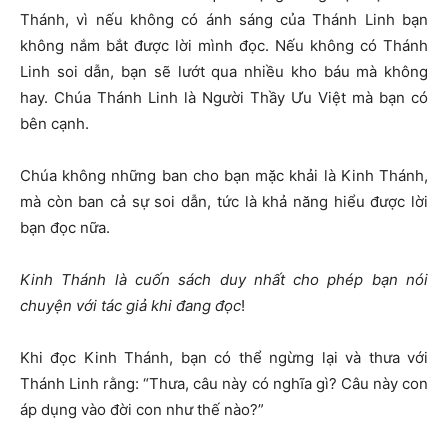
Thánh, vì nếu không có ánh sáng của Thánh Linh bạn
không nắm bắt được lời mình đọc. Nếu không có Thánh
Linh soi dẫn, bạn sẽ lướt qua nhiều kho báu mà không
hay. Chúa Thánh Linh là Người Thầy Ưu Việt mà bạn có
bên cạnh.
Chúa không những ban cho bạn mặc khải là Kinh Thánh,
mà còn ban cả sự soi dẫn, tức là khả năng hiểu được lời
bạn đọc nữa.
Kinh Thánh là cu
ố
n sách duy nh
ấ
t cho phép b
ạ
n nói
chuy
ệ
n v
ớ
i tác gi
ả
khi
đ
ang
đọ
c
!
Khi đọc Kinh Thánh, bạn có thể ngừng lại và thưa với
Thánh Linh rằng: “Thưa, câu này có nghĩa gì? Câu này con
áp dụng vào đời con như thế nào?”