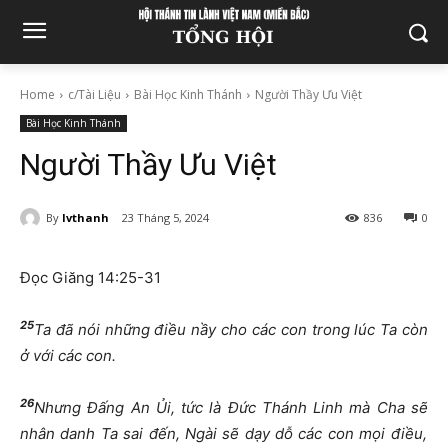
Home
c/Tài Liệu
Bài Học Kinh Thánh
Người Thầy Ưu Việt
Bài Học Kinh Thánh
Người Thầy Ưu Việt
By
lvthanh
23 Tháng 5, 2024
836
0
Đọc Giăng 14:25-31
25
Ta
đ
ã nói nh
ữ
ng
đ
i
ề
u n
ầ
y cho các con trong lúc Ta còn
ở
v
ớ
i các con.
26
Nh
ư
ng
Đấ
ng An
Ủ
i, t
ứ
c là
Đứ
c Thánh Linh mà Cha s
ẽ
nhân danh Ta sai
đế
n, Ngài s
ẽ
d
ạ
y d
ỗ
các con m
ọ
i
đ
i
ề
u,