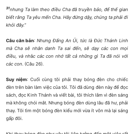
31
nh
ư
ng Ta làm theo
đ
i
ề
u Cha
đ
ã truy
ề
n b
ả
o,
để
th
ế
gian
bi
ế
t r
ằ
ng Ta yêu m
ế
n Cha. Hãy
đứ
ng d
ậ
y, chúng ta ph
ả
i
đ
i
kh
ỏ
i
đ
ây.”
Câu c
ă
n b
ả
n
: Nh
ư
ng
Đấ
ng An
Ủ
i, t
ứ
c là
Đứ
c
Thánh Linh
mà Cha s
ẽ
nhân danh Ta sai
đế
n, s
ẽ
d
ạ
y các con m
ọ
i
đ
i
ề
u, và nh
ắ
c các con nh
ớ
t
ấ
t c
ả
nh
ữ
ng gì Ta
đ
ã nói v
ớ
i
các con
. (Câu 26).
Suy ni
ệ
m
: Cuối cùng tôi phải thay bóng đèn cho chiếc
đèn trên bàn làm việc của tôi. Tôi đã dùng đèn này để đọc
sách, đọc Kinh Thánh và viết bài, tôi thích lắm vì đèn sáng
mà không chói mắt. Nhưng bóng đèn dùng lâu đã hư, phải
thay. Tôi tìm một bóng đèn kiểu mới vừa ít vôn mà lại sáng
gấp đôi.
Khi thay bóng đèn như vậy tôi liên tưởng đến một việc rất