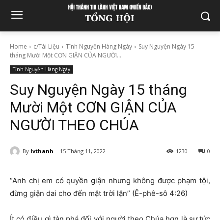
Home
c/Tài Liệu
Tĩnh Nguyện Hàng Ngày
Suy Nguyện Ngày 15
tháng Mười Một CƠN GIẬN CỦA NGƯỜI...
Tĩnh Nguyện Hàng Ngày
Suy Nguyện Ngày 15 tháng
Mười Một CƠN GIẬN CỦA
NGƯỜI THEO CHÚA
By
lvthanh
15 Tháng 11, 2022
1230
0
“Anh chị em có quyền giận nhưng không được phạm tội,
đừng giận dai cho đến mặt trời lặn” (Ê-phê-sô 4:26)
Ít có điều gì tàn phá đối với người theo Chúa hơn là sự tức