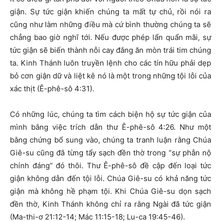
giận. Sự tức giận khiến chúng ta mất tự chủ, rồi nói ra
cũng như làm những điều mà cứ bình thường chúng ta sẽ
chẳng bao giờ nghĩ tới. Nếu được phép lẩn quẩn mãi, sự
tức giận sẽ biến thành nỗi cay đắng ăn mòn trái tim chúng
ta. Kinh Thánh luôn truyền lệnh cho các tín hữu phải dẹp
bỏ cơn giận dữ và liệt kê nó là một trong những tội lỗi của
xác thịt (Ê-phê-sô 4:31).
Có những lúc, chúng ta tìm cách biện hộ sự tức giận của
mình bằng việc trích dẫn thư Ê-phê-sô 4:26. Như một
bằng chứng bổ sung vào, chúng ta tranh luận rằng Chúa
Giê-su cũng đã từng tẩy sạch đền thờ trong “sự phẫn nộ
chính đáng” đó thôi. Thư Ê-phê-sô đề cập đến loại tức
giận không dẫn đến tội lỗi. Chúa Giê-su có khả năng tức
giận mà không hề phạm tội. Khi Chúa Giê-su dọn sạch
đền thờ, Kinh Thánh không chỉ ra rằng Ngài đã tức giận
(Ma-thi-ơ 21:12-14; Mác 11:15-18; Lu-ca 19:45-46).