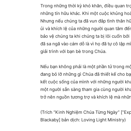
Trong những thời kỳ khó khăn, điều quan trọ
những tín hữu khác. Khi một cuộc khủng hoản
Nhưng nếu chúng ta đã vun đắp tình thân hữ
ủi và khích lệ của những người quan tâm đế
bảo vệ chúng ta khi chúng ta bị lôi cuốn b
đã sa ngã vào cám dỗ là vì họ đã tự cô lập m
giải trình với bạn bè trong Chúa.
Nếu bạn không phải là một phần tử trong mộ
đang bỏ lỡ những gì Chúa đã thiết kế cho bạn
kết cuộc sống của mình với những người khá
một người sẵn sàng tham gia cùng người kh
trở nên nguồn tương trợ và khích lệ mà nh
(Trích “Kinh Nghiệm Chúa Từng Ngày” [“Ex
Blackaby] bản dịch: Loving Light Ministry)