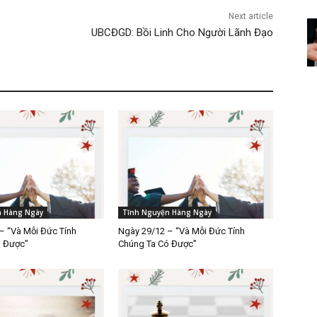
Next article
UBCĐGD: Bồi Linh Cho Người Lãnh Đạo
n Hàng Ngày
Tĩnh Nguyện Hàng Ngày
– “Và Mỗi Đức Tính
Ngày 29/12 – “Và Mỗi Đức Tính
ó Được”
Chúng Ta Có Được”