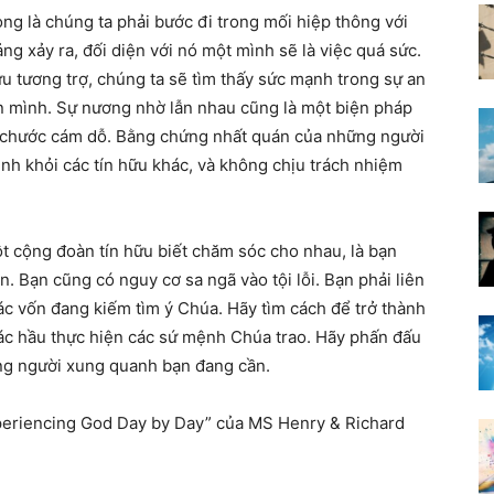
ng là chúng ta phải bước đi trong mối hiệp thông với
g xảy ra, đối diện với nó một mình sẽ là việc quá sức.
u tương trợ, chúng ta sẽ tìm thấy sức mạnh trong sự an
n mình. Sự nương nhờ lẫn nhau cũng là một biện pháp
ởi chước cám dỗ. Bằng chứng nhất quán của những người
ình khỏi các tín hữu khác, và không chịu trách nhiệm
t cộng đoàn tín hữu biết chăm sóc cho nhau, là bạn
. Bạn cũng có nguy cơ sa ngã vào tội lỗi. Bạn phải liên
c vốn đang kiếm tìm ý Chúa. Hãy tìm cách để trở thành
ác hầu thực hiện các sứ mệnh Chúa trao. Hãy phấn đấu
ững người xung quanh bạn đang cần.
periencing God Day by Day” của MS Henry & Richard