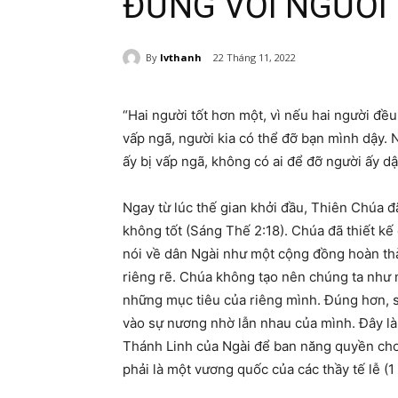
ĐỨNG VỚI NGƯỜI
By
lvthanh
22 Tháng 11, 2022
“Hai người tốt hơn một, vì nếu hai người đều
vấp ngã, người kia có thể đỡ bạn mình dậy. 
ấy bị vấp ngã, không có ai để đỡ người ấy d
Ngay từ lúc thế gian khởi đầu, Thiên Chúa đ
không tốt (Sáng Thế 2:18). Chúa đã thiết kế
nói về dân Ngài như một cộng đồng hoàn thà
riêng rẽ. Chúa không tạo nên chúng ta như 
những mục tiêu của riêng mình. Đúng hơn, 
vào sự nương nhờ lẫn nhau của mình. Đây là 
Thánh Linh của Ngài để ban năng quyền cho
phải là một vương quốc của các thầy tế lễ (1 