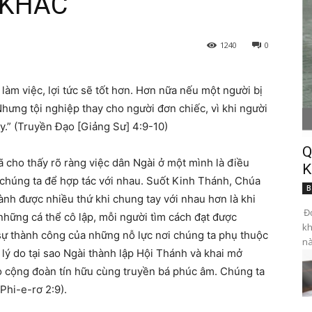
 KHÁC
1240
0
 làm việc, lợi tức sẽ tốt hơn. Hơn nữa nếu một người bị
Nhưng tội nghiệp thay cho người đơn chiếc, vì khi người
ậy.” (Truyền Đạo [Giảng Sư] 4:9-10)
Q
ã cho thấy rõ ràng việc dân Ngài ở một mình là điều
K
 chúng ta để hợp tác với nhau. Suốt Kinh Thánh, Chúa
B
nh được nhiều thứ khi chung tay với nhau hơn là khi
Đọ
những cá thể cô lập, mỗi người tìm cách đạt được
kh
sự thành công của những nỗ lực nơi chúng ta phụ thuộc
nà
lý do tại sao Ngài thành lập Hội Thánh và khai mở
 cộng đoàn tín hữu cùng truyền bá phúc âm. Chúng ta
Phi-e-rơ 2:9).