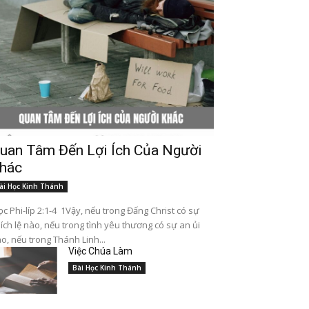
uan Tâm Đến Lợi Ích Của Người
hác
ài Học Kinh Thánh
c Phi-líp 2:1-4 1Vậy, nếu trong Đấng Christ có sự
ích lệ nào, nếu trong tình yêu thương có sự an ủi
o, nếu trong Thánh Linh...
Việc Chúa Làm
Bài Học Kinh Thánh