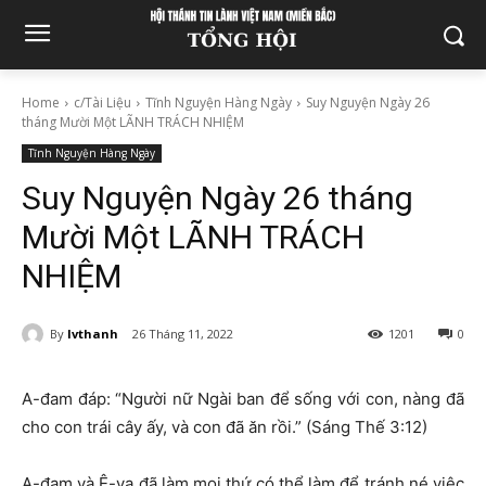
Home
c/Tài Liệu
Tĩnh Nguyện Hàng Ngày
Suy Nguyện Ngày 26
tháng Mười Một LÃNH TRÁCH NHIỆM
Tĩnh Nguyện Hàng Ngày
Suy Nguyện Ngày 26 tháng
Mười Một LÃNH TRÁCH
NHIỆM
By
lvthanh
26 Tháng 11, 2022
1201
0
A-đam đáp: “Người nữ Ngài ban để sống với con, nàng đã
cho con trái cây ấy, và con đã ăn rồi.” (Sáng Thế 3:12)
A-đam và Ê-va đã làm mọi thứ có thể làm để tránh né việc