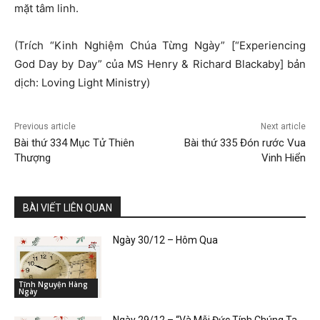
mặt tâm linh.
(Trích “Kinh Nghiệm Chúa Từng Ngày” [“Experiencing
God Day by Day” của MS Henry & Richard Blackaby] bản
dịch: Loving Light Ministry)
Previous article
Next article
Bài thứ 334 Mục Tử Thiên
Bài thứ 335 Đón rước Vua
Thượng
Vinh Hiển
BÀI VIẾT LIÊN QUAN
Ngày 30/12 – Hôm Qua
Tĩnh Nguyện Hàng
Ngày
Ngày 29/12 – “Và Mỗi Đức Tính Chúng Ta