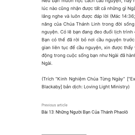
Nếu bạn muốn học cách cầu nguyện, hãy n
lúc nào cũng nhận được tất cả những gì Ng
lắng nghe và luôn được đáp lời (Mác 14:3
năng của Chúa Thánh Linh trong đời sống 
nguyện. Có lẽ bạn đang đeo đuổi lịch trình
Bạn có thể đã rời bỏ nơi cầu nguyện trướ
gian liên tục để cầu nguyện, xin được thấy
động trong cuộc sống bạn như Ngài đã hàn
Ngài.
(Trích “Kinh Nghiệm Chúa Từng Ngày” [“E
Blackaby] bản dịch: Loving Light Ministry)
Previous article
Bài 13: Những Người Bạn Của Thánh Phaolô