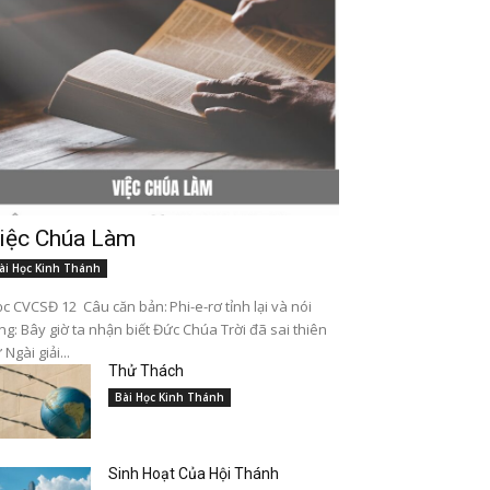
iệc Chúa Làm
ài Học Kinh Thánh
c CVCSĐ 12 Câu căn bản: Phi-e-rơ tỉnh lại và nói
ng: Bây giờ ta nhận biết Đức Chúa Trời đã sai thiên
 Ngài giải...
Thử Thách
Bài Học Kinh Thánh
Sinh Hoạt Của Hội Thánh