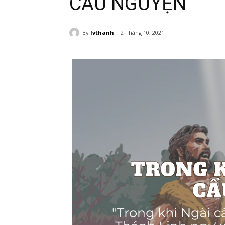
CẦU NGUYỆN
By
lvthanh
2 Tháng 10, 2021