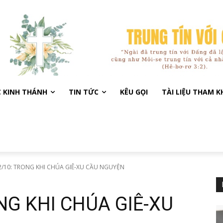
C KINH THÁNH
TIN TỨC
KÊU GỌI
TÀI LIỆU THAM 
/10: TRONG KHI CHÚA GIÊ-XU CẦU NGUYỆN
NG KHI CHÚA GIÊ-XU