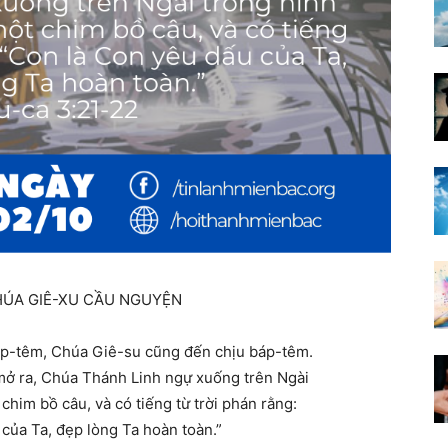
HÚA GIÊ-XU CẦU NGUYỆN
báp-têm, Chúa Giê-su cũng đến chịu báp-têm.
 mở ra, Chúa Thánh Linh ngự xuống trên Ngài
him bồ câu, và có tiếng từ trời phán rằng:
của Ta, đẹp lòng Ta hoàn toàn.”