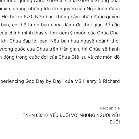
oi theo gương Chúa Giê-su. Chúa Giê-su không phải
ài xin, nhưng những lời cầu nguyện của Ngài luôn được
6; Hê-bơ-rơ 5:7). Nếu bạn không cảm nhận được quyền
bạn, có thể là do bạn chưa dành đủ thời gian để cầu
 của chính mình thay vì tìm kiếm ý muốn của Chúa Cha.
c khi Chúa đáp lời bạn. Nếu bạn hứa nguyện dành thời
 vương quốc của Chúa trên trần gian, thì Chúa sẽ hành
h động trong cuộc đời của Chúa Giê-su và các môn đồ
xperiencing God Day by Day” của MS Henry & Richard
Next article
TNHN 03/10: YẾU ĐUỐI VỚI NHỮNG NGƯỜI YẾU
ĐUỐI