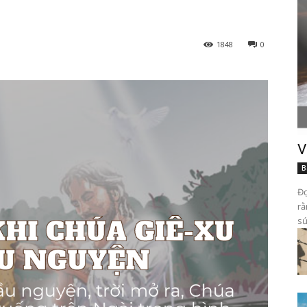
1848
0
V
B
Đọ
rằ
sứ