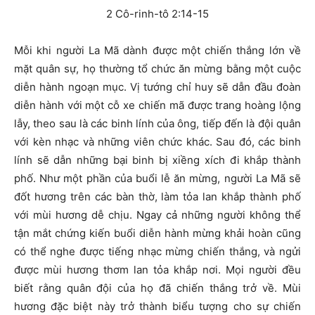
2 Cô-rinh-tô 2:14-15
M
ỗi khi người La Mã dành được một chiến thắng lớn về
mặt quân sự, họ thường tổ chức ăn mừng bằng một cuộc
diễn hành ngoạn mục. Vị tướng chỉ huy sẽ dẫn đầu đoàn
diễn hành với một cỗ xe chiến mã được trang hoàng lộng
lẫy, theo sau là các binh lính của ông, tiếp đến là đội quân
với kèn nhạc và những viên chức khác. Sau đó, các binh
lính sẽ dẫn những bại binh bị xiềng xích đi khắp thành
phố. Như một phần của buổi lễ ăn mừng, người La Mã sẽ
đốt hương trên các bàn thờ, làm tỏa lan khắp thành phố
với mùi hương dễ chịu. Ngay cả những người không thể
tận mắt chứng kiến buổi diễn hành mừng khải hoàn cũng
có thể nghe được tiếng nhạc mừng chiến thắng, và ngửi
được mùi hương thơm lan tỏa khắp nơi. Mọi người đều
biết rằng quân đội của họ đã chiến thắng trở về. Mùi
hương đặc biệt này trở thành biểu tượng cho sự chiến