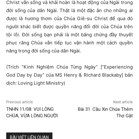
Christ vẫn sống và khải hoàn là hoạt động của Ngài trong
đời sống của dân Ngài. Thật là một đặc ân cho những ai
được là hương thơm của Chúa Giê-su Christ để qua đó
người khác biết được quyền năng đổi đời của Chúa trên
tội lỗi. Đời sống bạn phải là một bằng chứng đầy thuyết
phục rằng Chúa vẫn tiếp tục vận hành một cách quyền
năng trong đời sống của dân Ngài.
(Trích “Kinh Nghiệm Chúa Từng Ngày” [“Experiencing
God Day by Day” của MS Henry & Richard Blackaby] bản
dịch: Loving Light Ministry)
Previous article
Next article
TNHN 11/08: VUI LÒNG
Bài 31: Cầu Xin Chúa Thêm
CHÚA, VỪA LÒNG NGƯỜI
Thợ Gặt
BÀI VIẾT LIÊN QUAN