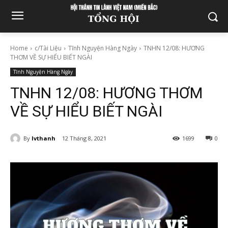
Home
c/Tài Liệu
Tĩnh Nguyện Hàng Ngày
TNHN 12/08: HƯƠNG
THƠM VỀ SỰ HIỂU BIẾT NGÀI
Tĩnh Nguyện Hàng Ngày
TNHN 12/08: HƯƠNG THƠM
VỀ SỰ HIỂU BIẾT NGÀI
By
lvthanh
12 Tháng 8, 2021
1699
0