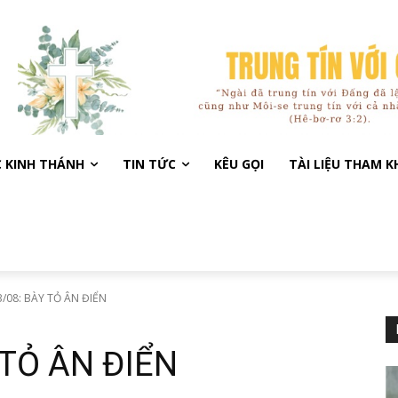
C KINH THÁNH
TIN TỨC
KÊU GỌI
TÀI LIỆU THAM 
/08: BÀY TỎ ÂN ĐIỂN
 TỎ ÂN ĐIỂN