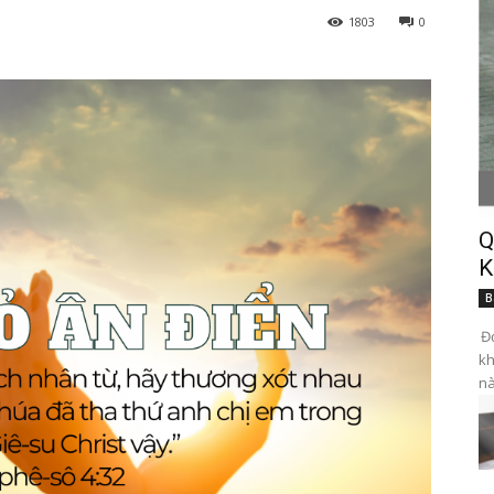
1803
0
Q
K
B
Đọ
kh
nà