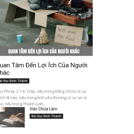
uan Tâm Đến Lợi Ích Của Người
hác
ài Học Kinh Thánh
c Phi-líp 2:1-4 1Vậy, nếu trong Đấng Christ có sự
ích lệ nào, nếu trong tình yêu thương có sự an ủi
o, nếu trong Thánh Linh...
Việc Chúa Làm
Bài Học Kinh Thánh