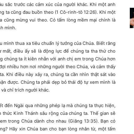
u sắc trước các cảm xúc của người khác. Khi một anh
g ta cũng đau buồn theo (1 Cô-rinh-tô 12:26). Khi một
ta cũng mừng vui theo. Có tấm lòng mềm mại chính là
nh mình.
ểu mình thua xa tiêu chuẩn lý tưởng của Chúa. Biết rằng
 mất, điều ấy sẽ là động lực để chúng ta tha thứ cho
g chúng ta ít kiên nhẫn với anh chị em trong Chúa hơn
 đợi nhiều hơn nơi những người theo Chúa, và cảm thấy
ta. Khi điều này xảy ra, chúng ta cần nhìn thật sát vào
nhận được. Chúng ta phải dẹp bỏ thái độ tự xem mình là
 và chỉ trích người khác.
ết đến Ngài qua những phép lạ mà chúng ta thực hiện,
n thức Kinh Thánh sâu rộng của chúng ta. Thế gian sẽ
 em trong Chúa dành cho nhau (Giăng 13:35). Bạn có
ng? Hãy xin Chúa ban cho bạn lòng nhân từ, một tấm