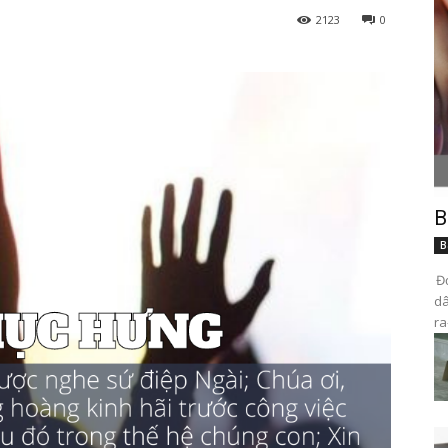
2123
0
B
B
Đọ
dâ
ra