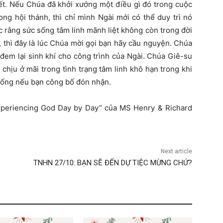
hết. Nếu Chúa đã khởi xướng một điều gì đó trong cuộc
ong hội thánh, thì chỉ mình Ngài mới có thể duy trì nó
rằng sức sống tâm linh mãnh liệt không còn trong đời
 thì đây là lúc Chúa mời gọi bạn hãy cầu nguyện. Chúa
đem lại sinh khí cho công trình của Ngài. Chúa Giê-su
chịu ở mãi trong tình trạng tâm linh khô hạn trong khi
sống nếu bạn công bố đón nhận.
xperiencing God Day by Day” của MS Henry & Richard
Next article
TNHN 27/10: BẠN SẼ ĐẾN DỰ TIỆC MỪNG CHỨ?