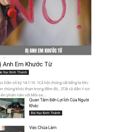
ị Anh Em Khước Từ
ài Học Kinh Thánh
c Dân số ký 14:1-10 1Cả hội chúng cất tiếng la lớn;
n chúng khóc than trong đêm đó, 2Tất cả dân Y-sơ-
-ên phàn nàn với Môi-se...
Quan Tâm Đến Lợi Ích Của Người
Khác
Bài Học Kinh Thánh
Việc Chúa Làm