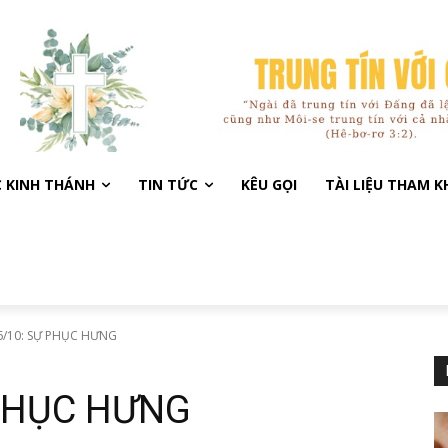
C KINH THÁNH
TIN TỨC
KÊU GỌI
TÀI LIỆU THAM 
6/10: SỰ PHỤC HƯNG
 PHỤC HƯNG