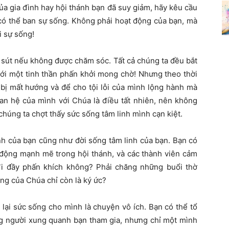
của gia đình hay hội thánh bạn đã suy giảm, hãy kêu cầu
có thể ban sự sống. Không phải hoạt động của bạn, mà
i sự sống!
a sút nếu không được chăm sóc. Tất cả chúng ta đều bắt
với một tinh thần phấn khởi mong chờ! Nhưng theo thời
a bị mất hướng và để cho tội lỗi của mình lộng hành mà
an hệ của mình với Chúa là điều tất nhiên, nên không
húng ta chợt thấy sức sống tâm linh mình cạn kiệt.
ánh của bạn cũng như đời sống tâm linh của bạn. Bạn có
động mạnh mẽ trong hội thánh, và các thành viên cảm
i đầy phấn khích không? Phải chăng những buổi thờ
ng của Chúa chỉ còn là ký ức?
lại sức sống cho mình là chuyện vô ích. Bạn có thể tổ
ng người xung quanh bạn tham gia, nhưng chỉ một mình