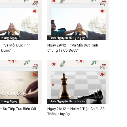
n Hàng Ngày
Tĩnh Nguyện Hàng Ngày
– “Và Mỗi Đức Tính
Ngày 29/12 – “Và Mỗi Đức Tính
ó Được”
Chúng Ta Có Được”
n Hàng Ngày
Tĩnh Nguyện Hàng Ngày
– Sự Tiếp Tục Biến Cải
Ngày 26/12 – Nơi Mà Trận Chiến Sẽ
Thắng Hay Bại