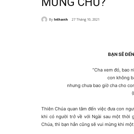
MỪNG CHỨ?
By
lvthanh
27 Tháng 10, 2021
BẠN SẼ ĐẾ
“Cha xem đó, bao n
con không ba
nhưng chưa bao giờ cha cho con
(
Thiên Chúa quan tâm đến việc đưa con ngườ
khi có người trở về với Ngài sau một thời
Chúa, thì bạn hẳn cũng sẽ vui mừng khi một 