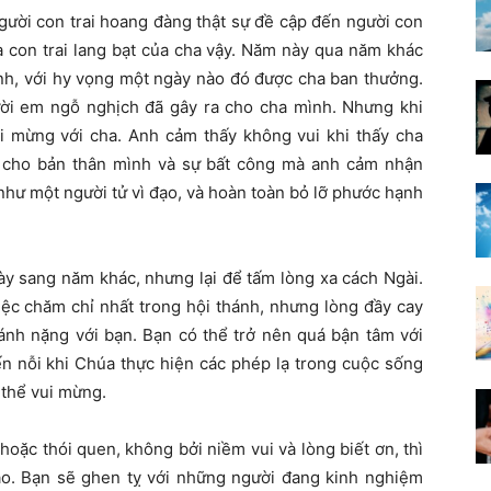
ười con trai hoang đàng thật sự đề cập đến người con
a con trai lang bạt của cha vậy. Năm này qua năm khác
nh, với hy vọng một ngày nào đó được cha ban thưởng.
ời em ngỗ nghịch đã gây ra cho cha mình. Nhưng khi
ui mừng với cha. Anh cảm thấy không vui khi thấy cha
 cho bản thân mình và sự bất công mà anh cảm nhận
như một người tử vì đạo, và hoàn toàn bỏ lỡ phước hạnh
y sang năm khác, nhưng lại để tấm lòng xa cách Ngài.
iệc chăm chỉ nhất trong hội thánh, nhưng lòng đầy cay
ánh nặng với bạn. Bạn có thể trở nên quá bận tâm với
ến nỗi khi Chúa thực hiện các phép lạ trong cuộc sống
 thể vui mừng.
ặc thói quen, không bởi niềm vui và lòng biết ơn, thì
ạo. Bạn sẽ ghen tỵ với những người đang kinh nghiệm