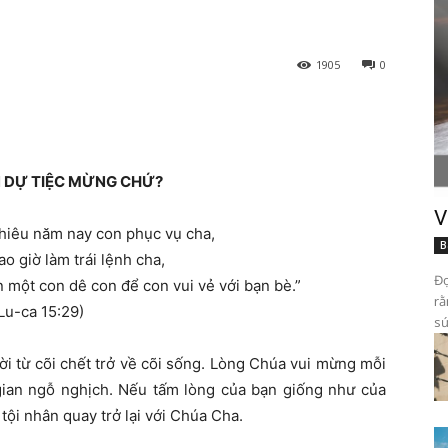
1905
0
N DỰ TIỆC MỪNG CHỨ?
V
hiêu năm nay con phục vụ cha,
B
o giờ làm trái lệnh cha,
Đọ
 một con dê con để con vui vẻ với bạn bè.”
rằ
Lu-ca 15:29)
sứ
i từ cõi chết trở về cõi sống. Lòng Chúa vui mừng mỗi
 gian ngỗ nghịch. Nếu tấm lòng của bạn giống như của
tội nhân quay trở lại với Chúa Cha.