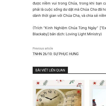
được niềm vui trong Chúa, trong khi bạn 
phải là cuộc sống dư dật mà Chúa Cha đã h
dành thời gian với Chúa Cha, và chia sẻ niề
(Trích “Kinh Nghiệm Chúa Từng Ngày” [“E
Blackaby] bản dịch: Loving Light Ministry)
Previous article
TNHN 26/10: SỰ PHỤC HƯNG
BÀI VIẾT LIÊN QUAN