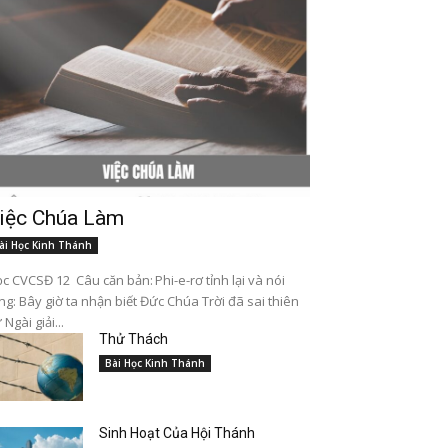
iệc Chúa Làm
ài Học Kinh Thánh
c CVCSĐ 12 Câu căn bản: Phi-e-rơ tỉnh lại và nói
ng: Bây giờ ta nhận biết Đức Chúa Trời đã sai thiên
 Ngài giải...
Thử Thách
Bài Học Kinh Thánh
Sinh Hoạt Của Hội Thánh