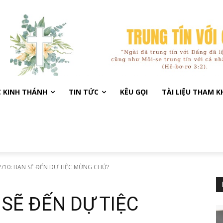
C KINH THÁNH
TIN TỨC
KÊU GỌI
TÀI LIỆU THAM 
/10: BẠN SẼ ĐẾN DỰ TIỆC MỪNG CHỨ?
 SẼ ĐẾN DỰ TIỆC