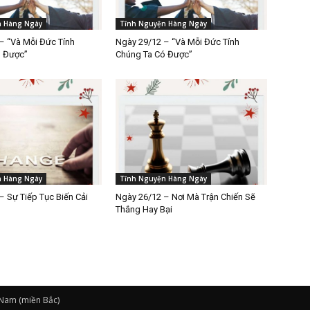
n Hàng Ngày
Tĩnh Nguyện Hàng Ngày
– “Và Mỗi Đức Tính
Ngày 29/12 – “Và Mỗi Đức Tính
ó Được”
Chúng Ta Có Được”
n Hàng Ngày
Tĩnh Nguyện Hàng Ngày
– Sự Tiếp Tục Biến Cải
Ngày 26/12 – Nơi Mà Trận Chiến Sẽ
Thắng Hay Bại
 Nam (miền Bắc)