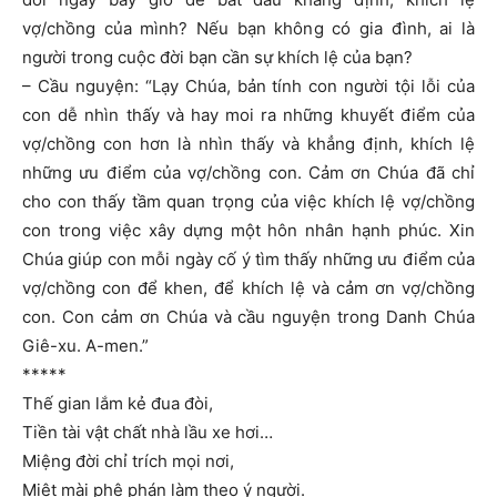
vợ/chồng của mình? Nếu bạn không có gia đình, ai là
người trong cuộc đời bạn cần sự khích lệ của bạn?
– Cầu nguyện: “Lạy Chúa, bản tính con người tội lỗi của
con dễ nhìn thấy và hay moi ra những khuyết điểm của
vợ/chồng con hơn là nhìn thấy và khẳng định, khích lệ
những ưu điểm của vợ/chồng con. Cảm ơn Chúa đã chỉ
cho con thấy tầm quan trọng của việc khích lệ vợ/chồng
con trong việc xây dựng một hôn nhân hạnh phúc. Xin
Chúa giúp con mỗi ngày cố ý tìm thấy những ưu điểm của
vợ/chồng con để khen, để khích lệ và cảm ơn vợ/chồng
con. Con cảm ơn Chúa và cầu nguyện trong Danh Chúa
Giê-xu. A-men.”
*****
Thế gian lắm kẻ đua đòi,
Tiền tài vật chất nhà lầu xe hơi…
Miệng đời chỉ trích mọi nơi,
Miệt mài phê phán làm theo ý người.