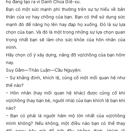
họ đang tạo ra vì Danh Chúa Giê-xu.
Bạn có một sức mạnh phi thường trên sự tự hiểu về bản
thân của vợ hay chồng của bạn. Bạn có thể sử dụng sức
mạnh đó để nâng họ lên hay đạp họ xuống. Đó là sự lựa
chọn của bạn. Và đó là một trong những sự lựa chọn quan
trọng nhất bạn sẽ làm cho sức khỏe của hôn nhân của
mình.
Hãy chọn cố ý xây dựng, nâng đỡ vợ/chồng của bạn hôm
nay.
Suy Gẫm—Thảo Luận—Cầu Nguyện:
– Sự khẳng định, khích lệ, củng cố một mối quan hệ như
thế nào?
– Hôn nhân (hay mối quan hệ khác) được củng cố khi
vợ/chồng (hay bạn bè, người nhà) của bạn khích lệ bạn khi
nào?
– Bạn có phải là người hâm mộ lớn nhất của vợ/chồng
mình không? Nếu không, một điều nào bạn có thể thay
đổi ngay bây giờ để bắt đầu khẳng định, khích lệ