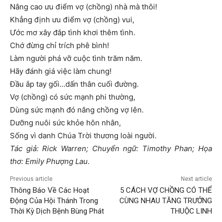
Nâng cao ưu điểm vợ (chồng) nhà mà thôi!
Khẳng định ưu điểm vợ (chồng) vui,
Ước mơ xây đắp tình khơi thêm tình.
Chớ đừng chỉ trích phê bình!
Làm người phá vỡ cuộc tình trăm năm.
Hãy đánh giá việc làm chung!
Đầu ắp tay gối…dấn thân cuối đường.
Vợ (chồng) có sức mạnh phi thường,
Dùng sức mạnh đó nâng chồng vợ lên.
Dưỡng nuôi sức khỏe hôn nhân,
Sống vì danh Chúa Trời thương loài người.
Tác giả: Rick Warren; Chuyển ngữ: Timothy Phan; Họa
thơ: Emily Phượng Lau.
Previous article
Next article
Thông Báo Về Các Hoạt
5 CÁCH VỢ CHỒNG CÓ THỂ
Động Của Hội Thánh Trong
CÙNG NHAU TĂNG TRƯỞNG
Thời Kỳ Dịch Bệnh Bùng Phát
THUỘC LINH