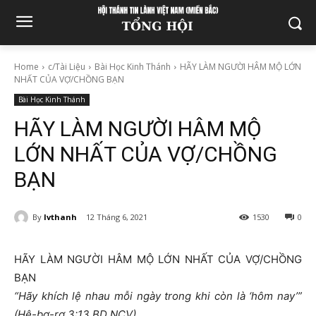
Home
c/Tài Liệu
Bài Học Kinh Thánh
HÃY LÀM NGƯỜI HÂM MỘ LỚN
NHẤT CỦA VỢ/CHỒNG BẠN
Bài Học Kinh Thánh
HÃY LÀM NGƯỜI HÂM MỘ
LỚN NHẤT CỦA VỢ/CHỒNG
BẠN
By
lvthanh
12 Tháng 6, 2021
1530
0
HÃY LÀM NGƯỜI HÂM MỘ LỚN NHẤT CỦA VỢ/CHỒNG
BẠN
“Hãy khích lệ nhau mỗi ngày trong khi còn là ‘hôm nay’”
(Hê-bơ-rơ 3:13 BD NCV).