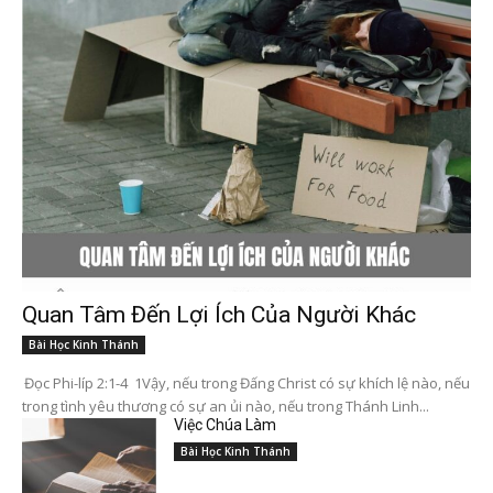
Quan Tâm Đến Lợi Ích Của Người Khác
Bài Học Kinh Thánh
Đọc Phi-líp 2:1-4 1Vậy, nếu trong Đấng Christ có sự khích lệ nào, nếu
trong tình yêu thương có sự an ủi nào, nếu trong Thánh Linh...
Việc Chúa Làm
Bài Học Kinh Thánh