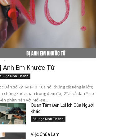
ị Anh Em Khước Từ
ài Học Kinh Thánh
c Dân số ký 14:1-10 1Cả hội chúng cất tiếng la lớn;
n chúng khóc than trong đêm đó, 2Tất cả dân Y-sơ-
-ên phàn nàn với Môi-se...
Quan Tâm Đến Lợi Ích Của Người
Khác
Bài Học Kinh Thánh
Việc Chúa Làm