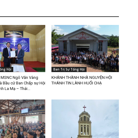
ổng Hội
Ban Trị Sự Tổng Hội
m MSNC Ngô Văn Vàng
KHÁNH THÀNH NHÀ NGUYỆN HỘI
và Bầu cử Ban Chấp sự Hội
THÁNH TIN LÀNH HUỔI CHẠ
nh La Mạ – Thái...