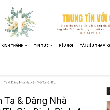
C KINH THÁNH
TIN TỨC
KÊU GỌI
TÀI LIỆU THAM 
m Tạ & Dâng Nhà Nguyện Mới Tại ĐNTL...
m Tạ & Dâng Nhà