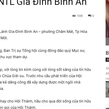
NTL Gia Đình Bình An
1559
0
Lành Gia Đình Bình An – phường Chăm Mát, Tp Hòa
 Mới.
ng, Ban Trị sự Tổng hội cùng đông đảo quý Mục sư,
B
khu vực tham dự.
B
Đọ
, với lòng tin kính cùng với lòng sốt sắng của tín hữu
dâ
 Chúa Giê-xu. Trước nhu cầu phát triển của Hội
ra
a kẻ dâng công đã xây dựng được một ngôi nhà
úa.
thay cho Hội Thánh, hầu cho qua đời sống của tín hữu
ên gọi của Hội Thánh.