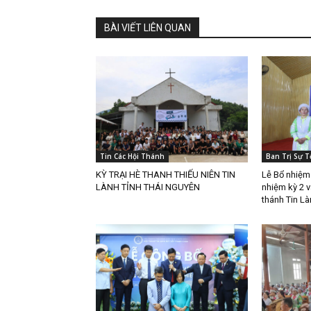
BÀI VIẾT LIÊN QUAN
Tin Các Hội Thánh
Ban Trị Sự T
KỲ TRẠI HÈ THANH THIẾU NIÊN TIN
Lễ Bổ nhiệ
LÀNH TỈNH THÁI NGUYÊN
nhiệm kỳ 2 
thánh Tin Là