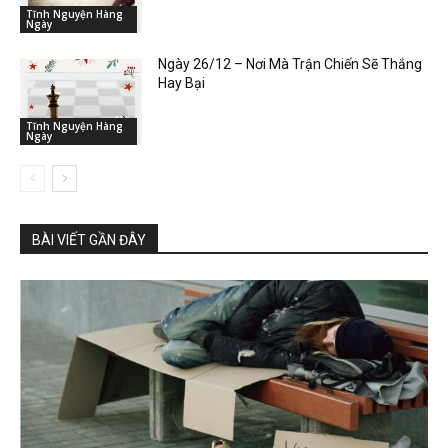
Tĩnh Nguyện Hàng
Ngày
Ngày 26/12 – Nơi Mà Trận Chiến Sẽ Thắng
Hay Bại
Tĩnh Nguyện Hàng
Ngày
BÀI VIẾT GẦN ĐÂY