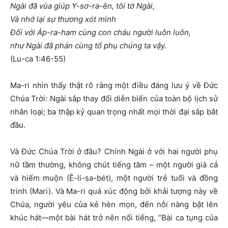
Ngài đã vùa giúp Y-sơ-ra-ên, tôi tớ Ngài,
Và nhớ lại sự thương xót mình
Đối với Áp-ra-ham cùng con cháu người luôn luôn,
như Ngài đã phán cùng tổ phụ chúng ta vậy.
(Lu-ca 1:46-55)
Ma-ri nhìn thấy thật rõ ràng một điều đáng lưu ý về Đức
Chúa Trời: Ngài sắp thay đổi diễn biến của toàn bộ lịch sử
nhân loại; ba thập kỷ quan trọng nhất mọi thời đại sắp bắt
đầu.
Và Đức Chúa Trời ở đâu? Chính Ngài ở với hai người phụ
nữ tầm thường, không chút tiếng tăm – một người già cả
và hiếm muộn (Ê-li-sa-bét), một người trẻ tuổi và đồng
trinh (Mari). Và Ma-ri quá xúc động bởi khải tượng này về
Chúa, người yêu của kẻ hèn mọn, đến nỗi nàng bật lên
khúc hát—một bài hát trở nên nổi tiếng, “Bài ca tụng của