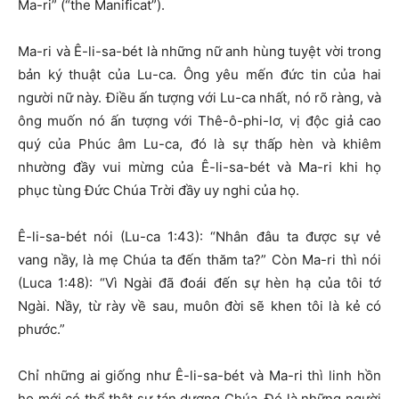
Ma-ri” (“the Manificat”).
Ma-ri và Ê-li-sa-bét là những nữ anh hùng tuyệt vời trong
bản ký thuật của Lu-ca. Ông yêu mến đức tin của hai
người nữ này. Điều ấn tượng với Lu-ca nhất, nó rõ ràng, và
ông muốn nó ấn tượng với Thê-ô-phi-lơ, vị độc giả cao
quý của Phúc âm Lu-ca, đó là sự thấp hèn và khiêm
nhường đầy vui mừng của Ê-li-sa-bét và Ma-ri khi họ
phục tùng Đức Chúa Trời đầy uy nghi của họ.
Ê-li-sa-bét nói (Lu-ca 1:43): “Nhân đâu ta được sự vẻ
vang nầy, là mẹ Chúa ta đến thăm ta?” Còn Ma-ri thì nói
(Luca 1:48): “Vì Ngài đã đoái đến sự hèn hạ của tôi tớ
Ngài. Nầy, từ rày về sau, muôn đời sẽ khen tôi là kẻ có
phước.”
Chỉ những ai giống như Ê-li-sa-bét và Ma-ri thì linh hồn
họ mới có thể thật sự tán dương Chúa. Đó là những người