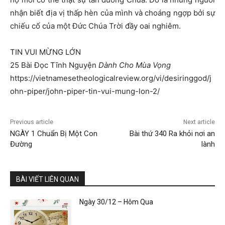
nhận biết địa vị thấp hèn của mình và choáng ngợp bởi sự
chiếu cố của một Đức Chúa Trời đầy oai nghiêm.
TIN VUI MỪNG LỚN
25 Bài Đọc Tĩnh Nguyện
Dành Cho Mùa Vọng
https://vietnamesetheologicalreview.org/vi/desiringgod/j
ohn-piper/john-piper-tin-vui-mung-lon-2/
Previous article
Next article
NGÀY 1 Chuẩn Bị Một Con
Bài thứ 340 Ra khỏi nơi an
Đường
lành
BÀI VIẾT LIÊN QUAN
Ngày 30/12 – Hôm Qua