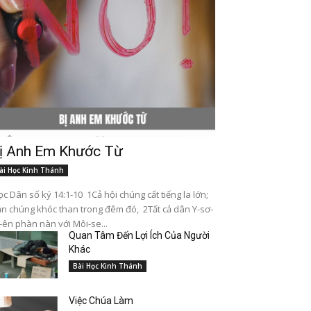
ị Anh Em Khước Từ
ài Học Kinh Thánh
c Dân số ký 14:1-10 1Cả hội chúng cất tiếng la lớn;
n chúng khóc than trong đêm đó, 2Tất cả dân Y-sơ-
-ên phàn nàn với Môi-se...
Quan Tâm Đến Lợi Ích Của Người
Khác
Bài Học Kinh Thánh
Việc Chúa Làm