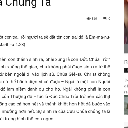
a Chúng Ta
869
0
ột con trai, rồi người ta sẽ đặt tên con trai đó là Em-ma-nu-
Ma-thi-ơ 1:23)
nên con thánh sinh ra, phải xưng là con Đức Chúa Trời”
B
inh xuống thế gian, chứ không phải được sinh ra từ thế
B
 từ bên ngoài đi vào lịch sử. Chúa Giê-su Christ không
Đọ
i có thể hãnh diện vì có được – Ngài là một con Người
dâ
 đó làm niềm danh dự cho họ. Ngài không phải là con
ra
 của Thượng đế – tức là Đức Chúa Trời trở nên xác thịt
 sống cao cả hơn hết và thánh khiết hơn hết đã bước vào
m nhường hơn hết. Sự sinh ra của Cưú Chúa chúng ta là
ời trong hình thể con người.