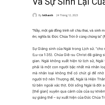
Và Sự Sinh Lại Củ
By
lvthanh
24 Tháng 12, 2023
“Nầy, một gái đồng trinh sẽ chịu thai, và sinh m
ên; nghĩa là: Đức Chúa Trời ở cùng chúng ta” (
Sự Giáng sinh của Ngài trong Lịch sử. “cho 
(Lu-ca 1:35). Chúa Giê-su Christ đã giáng s
gian. Ngài không xuất hiện từ lịch sử, Ngài
phải là một con người bậc nhất mà nhân loạ
mà nhân loại không thể có chút gì để nhờ
người trở nên Thượng đế, Ngài là Hiện Thân
từ bên ngoài xác thịt. Đời sống Ngài là đời
[thế gian] xuyên qua cánh cửa của sự khiê
sự giáng thế – sự xuất hiện của Đức Chúa Tr