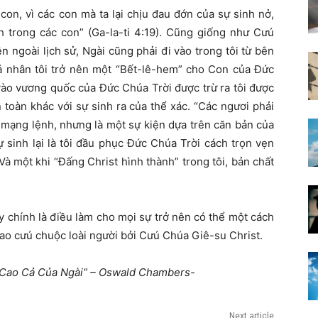
con, vì các con mà ta lại chịu đau đớn của sự sinh nở,
 trong các con” (Ga-la-ti 4:19). Cũng giống như Cưú
n ngoài lịch sử, Ngài cũng phải đi vào trong tôi từ bên
cá nhân tôi trở nên một “Bết-lê-hem” cho Con của Đức
ào vương quốc của Đức Chúa Trời được trừ ra tôi được
n toàn khác với sự sinh ra của thể xác. “Các ngươi phải
t mạng lệnh, nhưng là một sự kiện dựa trên căn bản của
sinh lại là tôi đầu phục Đức Chúa Trời cách trọn vẹn
Và một khi “Đấng Christ hình thành” trong tôi, bản chất
y chính là điều làm cho mọi sự trở nên có thể một cách
lao cưú chuộc loài người bởi Cưú Chúa Giê-su Christ.
ự Cao Cả Của Ngài” – Oswald Chambers-
Next article