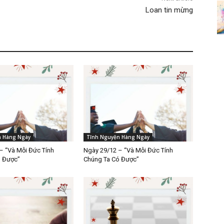
Loan tin mừng
n Hàng Ngày
Tĩnh Nguyện Hàng Ngày
– “Và Mỗi Đức Tính
Ngày 29/12 – “Và Mỗi Đức Tính
ó Được”
Chúng Ta Có Được”