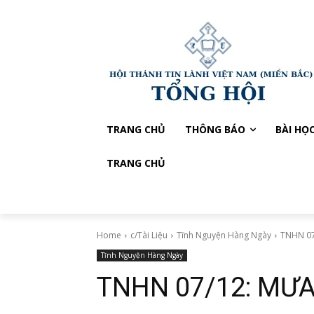
TRANG CHỦ
THÔNG BÁO
BÀI HỌ
TRANG CHỦ
Home
c/Tài Liệu
Tĩnh Nguyện Hàng Ngày
TNHN 0
Tĩnh Nguyện Hàng Ngày
TNHN 07/12: MƯ