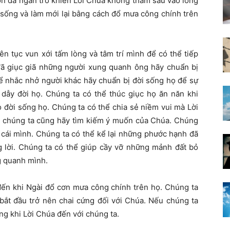
vốn đã ngăn trở khiến Lời Chúa không thấm sâu vào lòng
 sống và làm mới lại bằng cách đổ mưa công chính trên
ên tục vun xới tấm lòng và tâm trí mình để có thể tiếp
 đã giục giã những người xung quanh ông hãy chuẩn bị
ể nhắc nhở người khác hãy chuẩn bị đời sống họ để sự
ẫy đời họ. Chúng ta có thể thúc giục họ ăn năn khi
o đời sống họ. Chúng ta có thể chia sẻ niềm vui mà Lời
bè chúng ta cũng hãy tìm kiếm ý muốn của Chúa. Chúng
 cái mình. Chúng ta có thể kể lại những phước hạnh đã
 lời. Chúng ta có thể giúp cầy vỡ những mảnh đất bỏ
g quanh mình.
ến khi Ngài đổ cơn mưa công chính trên họ. Chúng ta
 bắt đầu trở nên chai cứng đối với Chúa. Nếu chúng ta
ng khi Lời Chúa đến với chúng ta.