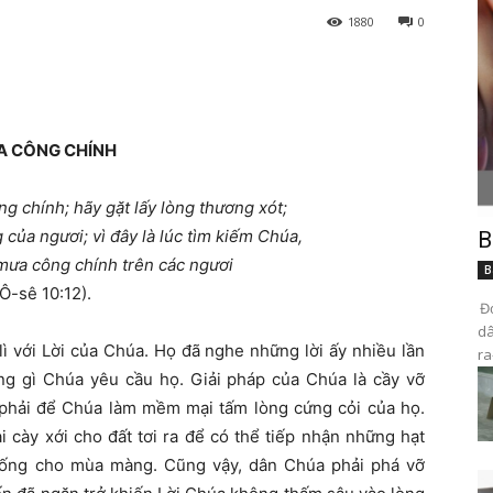
1880
0
 CÔNG CHÍNH
g chính; hãy gặt lấy lòng thương xót;
 của ngươi; vì đây là lúc tìm kiếm Chúa,
B
mưa công chính trên các ngươi
B
(Ô-sê 10:12).
Đọ
dâ
lì với Lời của Chúa. Họ đã nghe những lời ấy nhiều lần
ra
ng gì Chúa yêu cầu họ. Giải pháp của Chúa là cầy vỡ
phải để Chúa làm mềm mại tấm lòng cứng cỏi của họ.
i cày xới cho đất tơi ra để có thể tiếp nhận những hạt
sống cho mùa màng. Cũng vậy, dân Chúa phải phá vỡ