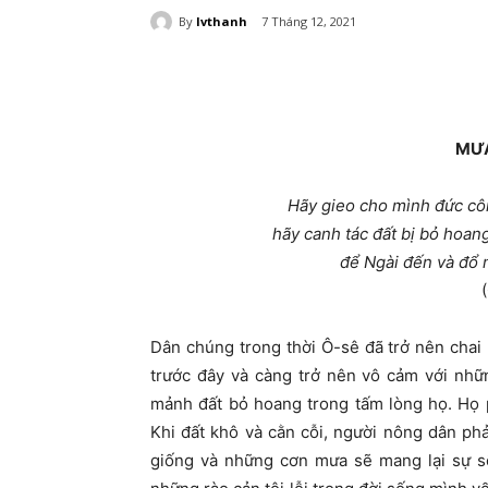
By
lvthanh
7 Tháng 12, 2021
MƯA
Hãy gieo cho mình đức côn
hãy canh tác đất bị bỏ hoang
để Ngài đến và đổ 
Dân chúng trong thời Ô-sê đã trở nên chai 
trước đây và càng trở nên vô cảm với nhữ
mảnh đất bỏ hoang trong tấm lòng họ. Họ 
Khi đất khô và cằn cỗi, người nông dân phả
giống và những cơn mưa sẽ mang lại sự 