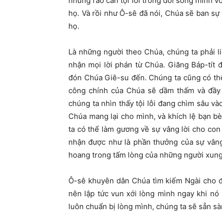
những rào cản tội lỗi trong đời sống mình 
họ. Và rồi như Ô-sê đã nói, Chúa sẽ ban sự
họ.
Là những người theo Chúa, chúng ta phải li
nhận mọi lời phán từ Chúa. Giăng Báp-tít
đón Chúa Giê-su đến. Chúng ta cũng có th
công chính của Chúa sẽ dầm thấm và đầy d
chúng ta nhìn thấy tội lỗi đang chìm sâu và
Chúa mang lại cho mình, và khích lệ bạn 
ta có thể làm gương về sự vâng lời cho con
nhận được như là phần thưởng của sự vâng
hoang trong tấm lòng của những người xun
Ô-sê khuyên dân Chúa tìm kiếm Ngài cho đ
nên lập tức vun xới lòng mình ngay khi nó
luôn chuẩn bị lòng mình, chúng ta sẽ sẵn sà