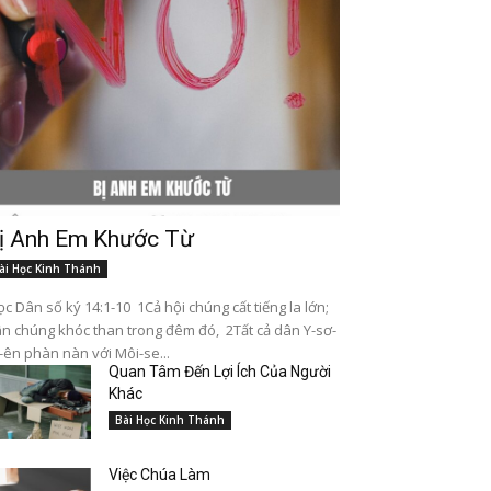
ị Anh Em Khước Từ
ài Học Kinh Thánh
c Dân số ký 14:1-10 1Cả hội chúng cất tiếng la lớn;
n chúng khóc than trong đêm đó, 2Tất cả dân Y-sơ-
-ên phàn nàn với Môi-se...
Quan Tâm Đến Lợi Ích Của Người
Khác
Bài Học Kinh Thánh
Việc Chúa Làm