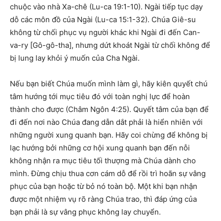
chuộc vào nhà Xa-chê (Lu-ca 19:1-10). Ngài tiếp tục dạy
dỗ các môn đồ của Ngài (Lu-ca 15:1-32). Chúa Giê-su
không từ chối phục vụ người khác khi Ngài đi đến Can-
va-ry [Gô-gô-tha], nhưng dứt khoát Ngài từ chối không để
bị lung lay khỏi ý muốn của Cha Ngài.
Nếu bạn biết Chúa muốn mình làm gì, hãy kiên quyết chú
tâm hướng tới mục tiêu đó với toàn nghị lực để hoàn
thành cho được (Châm Ngôn 4:25). Quyết tâm của bạn để
đi đến nơi nào Chúa đang dẫn dắt phải là hiển nhiên với
những người xung quanh bạn. Hãy coi chừng để không bị
lạc hướng bởi những cơ hội xung quanh bạn đến nỗi
không nhận ra mục tiêu tối thượng mà Chúa dành cho
mình. Đừng chịu thua cơn cám dỗ để rồi trì hoãn sự vâng
phục của bạn hoặc từ bỏ nó toàn bộ. Một khi bạn nhận
được một nhiệm vụ rõ ràng Chúa trao, thì đáp ứng của
bạn phải là sự vâng phục không lay chuyển.