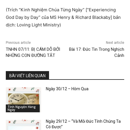
(Trích “Kinh Nghiệm Chúa Từng Ngày” [“Experiencing
God Day by Day” của MS Henry & Richard Blackaby] bản
dịch: Loving Light Ministry)
Previous article
Next article
TNHN 07/11: BỊ CÁM DỖ BỞI
Bài 17: Đức Tin Trong Nghịch
NHỮNG CON ĐƯỜNG TẮT
Cảnh
BÀI VIẾT LIÊN QUAN
Ngày 30/12 – Hôm Qua
Tĩnh Nguyện Hàng
Ngày
Ngày 29/12 – “Và Mỗi Đức Tính Chúng Ta
Có Được”