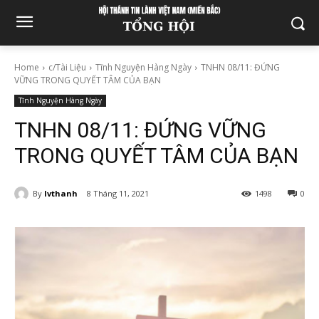
Home
c/Tài Liệu
Tĩnh Nguyện Hàng Ngày
TNHN 08/11: ĐỨNG
VỮNG TRONG QUYẾT TÂM CỦA BẠN
Tĩnh Nguyện Hàng Ngày
TNHN 08/11: ĐỨNG VỮNG
TRONG QUYẾT TÂM CỦA BẠN
By
lvthanh
8 Tháng 11, 2021
1498
0