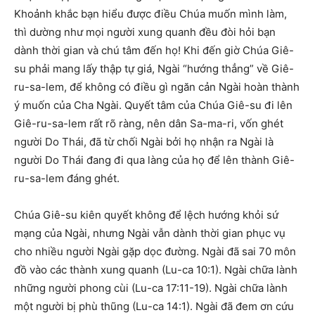
Khoảnh khắc bạn hiểu được điều Chúa muốn mình làm,
thì dường như mọi người xung quanh đều đòi hỏi bạn
dành thời gian và chú tâm đến họ! Khi đến giờ Chúa Giê-
su phải mang lấy thập tự giá, Ngài “hướng thẳng” về Giê-
ru-sa-lem, để không có điều gì ngăn cản Ngài hoàn thành
ý muốn của Cha Ngài. Quyết tâm của Chúa Giê-su đi lên
Giê-ru-sa-lem rất rõ ràng, nên dân Sa-ma-ri, vốn ghét
người Do Thái, đã từ chối Ngài bởi họ nhận ra Ngài là
người Do Thái đang đi qua làng của họ để lên thành Giê-
ru-sa-lem đáng ghét.
Chúa Giê-su kiên quyết không để lệch hướng khỏi sứ
mạng của Ngài, nhưng Ngài vẫn dành thời gian phục vụ
cho nhiều người Ngài gặp dọc đường. Ngài đã sai 70 môn
đồ vào các thành xung quanh (Lu-ca 10:1). Ngài chữa lành
những người phong cùi (Lu-ca 17:11-19). Ngài chữa lành
một người bị phù thũng (Lu-ca 14:1). Ngài đã đem ơn cứu