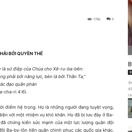
1766
0
HẢI BỞI QUYỀN THẾ
B
Ðây là sứ điệp của Chúa cho Xê-ru-ba-bên:
B
g phải bởi năng lực, bèn là bởi Thần Ta,”
Đọ
ác đạo quân phán
dâ
a-cha-ri 4:6).
ra
ời điểm hệ trọng. Họ là những người đang tuyệt vọng,
iện với một nhiệm vụ khó khăn. Họ đã bị lưu đày ở Ba-
ọ đã chứng kiến sức mạnh của một lực lượng quân đội
đội Ba-by-lôn tiến quân chinh phục các quốc gia khác.