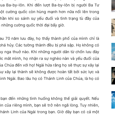
vua Ba-by-lôn. Khi đến lượt Ba-by-lôn bị người Ba Tư
một cường quốc còn hùng mạnh hơn nữa nổi lên trong
thần khi so sánh sự yếu đuối và tình trạng tù đầy của
 những cường quốc thời đại bấy giờ.
au 70 năm lưu đày, họ thấy thành phố của mình chỉ là
 phá hủy. Các tường thành đều bị phá sập. Họ không có
uy nga thuở nào. Khi những người dân từ chốn lưu đày
ước mắt mình, họ nhận ra sự nghèo nàn và yếu đuối của
 của Chúa đến với họ! Ngài hứa rằng họ sẽ thực sự xây lại
ự xây lại thành sẽ không được hoàn tất bởi sức lực và
inh Ngài. Bao lâu họ có Thánh Linh của Chúa, là họ có
bạn đến những tình huống không thể giải quyết. Nếu
ên của riêng mình, bạn sẽ trở nên ngã lòng. Tuy nhiên,
Thánh Linh của Ngài trong bạn. Giờ đây bạn có cả một