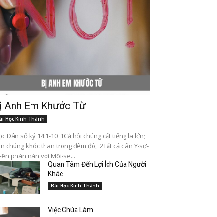
ị Anh Em Khước Từ
ài Học Kinh Thánh
c Dân số ký 14:1-10 1Cả hội chúng cất tiếng la lớn;
n chúng khóc than trong đêm đó, 2Tất cả dân Y-sơ-
-ên phàn nàn với Môi-se...
Quan Tâm Đến Lợi Ích Của Người
Khác
Bài Học Kinh Thánh
Việc Chúa Làm