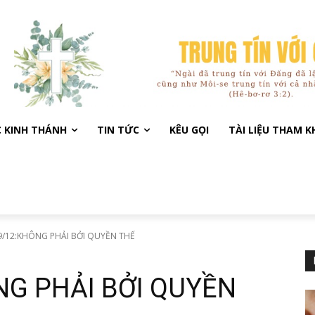
C KINH THÁNH
TIN TỨC
KÊU GỌI
TÀI LIỆU THAM 
/12:KHÔNG PHẢI BỞI QUYỀN THẾ
NG PHẢI BỞI QUYỀN