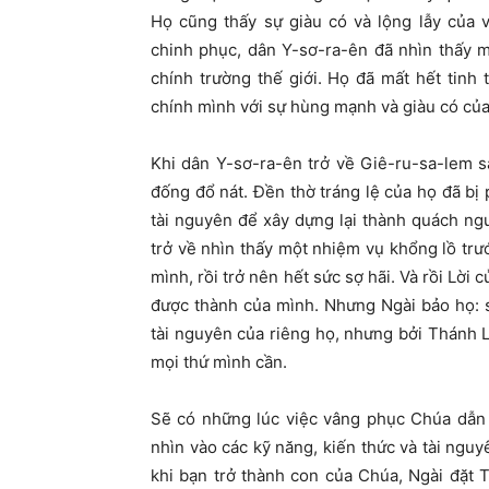
Họ cũng thấy sự giàu có và lộng lẫy của 
chinh phục, dân Y-sơ-ra-ên đã nhìn thấy 
chính trường thế giới. Họ đã mất hết tinh 
chính mình với sự hùng mạnh và giàu có của
Khi dân Y-sơ-ra-ên trở về Giê-ru-sa-lem s
đống đổ nát. Đền thờ tráng lệ của họ đã bị
tài nguyên để xây dựng lại thành quách ng
trở về nhìn thấy một nhiệm vụ khổng lồ tr
mình, rồi trở nên hết sức sợ hãi. Và rồi Lời
được thành của mình. Nhưng Ngài bảo họ: s
tài nguyên của riêng họ, nhưng bởi Thánh L
mọi thứ mình cần.
Sẽ có những lúc việc vâng phục Chúa dẫn 
nhìn vào các kỹ năng, kiến thức và tài nguy
khi bạn trở thành con của Chúa, Ngài đặt 