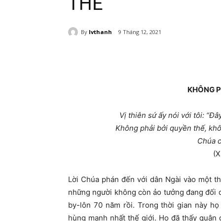
THẾ
By
lvthanh
9 Tháng 12, 2021
KHÔNG P
Vị thiên sứ ấy nói với tôi: “
Không phải bởi quyền thế, khôn
Chúa c
(X
Lời Chúa phán đến với dân Ngài vào một th
những người không còn ảo tưởng đang đối d
by-lôn 70 năm rồi. Trong thời gian này h
hùng mạnh nhất thế giới. Họ đã thấy quân 