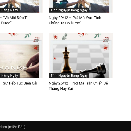
n Hàng Ngày
Tĩnh Nguyện Hàng Ngày
– “Và Mỗi Đức Tính
Ngày 29/12 – “Và Mỗi Đức Tính
ó Được”
Chúng Ta Có Được”
n Hàng Ngày
Tĩnh Nguyện Hàng Ngày
– Sự Tiếp Tục Biến Cải
Ngày 26/12 – Nơi Mà Trận Chiến Sẽ
Thắng Hay Bại
 Nam (miền Bắc)