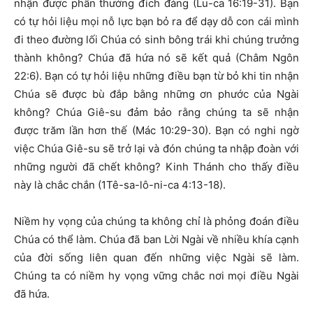
nhận được phần thưởng đích đáng (Lu-ca 16:19-31). Bạn
có tự hỏi liệu mọi nỗ lực bạn bỏ ra để dạy dỗ con cái mình
đi theo đường lối Chúa có sinh bông trái khi chúng trưởng
thành không? Chúa đã hứa nó sẽ kết quả (Châm Ngôn
22:6). Bạn có tự hỏi liệu những điều bạn từ bỏ khi tin nhận
Chúa sẽ được bù đắp bằng những ơn phước của Ngài
không? Chúa Giê-su đảm bảo rằng chúng ta sẽ nhận
được trăm lần hơn thế (Mác 10:29-30). Bạn có nghi ngờ
việc Chúa Giê-su sẽ trở lại và đón chúng ta nhập đoàn với
những người đã chết không? Kinh Thánh cho thấy điều
này là chắc chắn (1Tê-sa-lô-ni-ca 4:13-18).
Niềm hy vọng của chúng ta không chỉ là phỏng đoán điều
Chúa có thể làm. Chúa đã ban Lời Ngài về nhiều khía cạnh
của đời sống liên quan đến những việc Ngài sẽ làm.
Chúng ta có niềm hy vọng vững chắc nơi mọi điều Ngài
đã hứa.