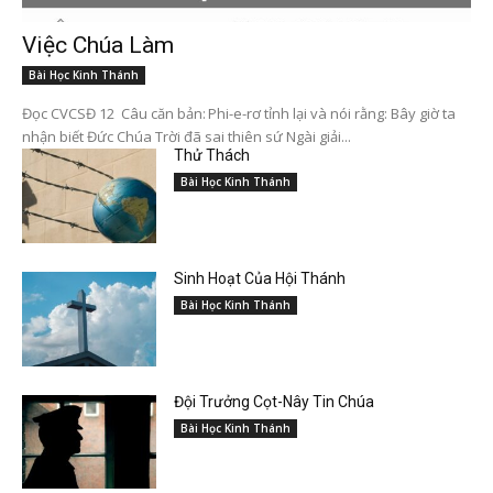
Việc Chúa Làm
Bài Học Kinh Thánh
Đọc CVCSĐ 12 Câu căn bản: Phi-e-rơ tỉnh lại và nói rằng: Bây giờ ta
nhận biết Đức Chúa Trời đã sai thiên sứ Ngài giải...
Thử Thách
Bài Học Kinh Thánh
Sinh Hoạt Của Hội Thánh
Bài Học Kinh Thánh
Đội Trưởng Cọt-Nây Tin Chúa
Bài Học Kinh Thánh