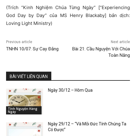
(Trích “Kinh Nghiệm Chúa Từng Ngày” [“Experiencing
God Day by Day” của MS Henry Blackaby] bản dịch:
Loving Light Ministry)
Previous article
Next article
TNHN 10/07: Sự Cay Đắng
Bài 21: Cầu Nguyện Với Chúa
Toàn Năng
BÀI VIẾT LIÊN QUAN
Ngày 30/12 – Hôm Qua
Tĩnh Nguyện Hàng
Ngày
Ngày 29/12 – “Và Mỗi Đức Tính Chúng Ta
Có Được”