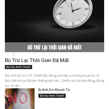
Bù Trừ Lại Thời Gian Đã Mất
Bài Học Kinh Thánh
Đọc Giô-ên 2:21-27 21Hỡi đất, đừng sợ! Hãy vui mừng hoan hỉ, Vì
Đức Giê-hô-va đã làm những việc lớn. 22Hỡi các loài thú đồng, đừng
sợ, Vì các...
Bị Anh Em Khước Từ
Bài Học Kinh Thánh