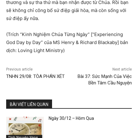
thương và sự tha thứ mà bạn nhận được từ Chúa. Rồi bạn
sẽ không chỉ công bố sứ điệp giải hòa, mà còn sống với
sứ điệp ấy nữa.
(Trích “Kinh Nghiệm Chúa Từng Ngày” [“Experiencing
God Day by Day” của MS Henry & Richard Blackaby] bản
dịch: Loving Light Ministry)
Previous article
Next article
TNHN 29/08: TÒA PHÁN XÉT
Bài 37: Sức Mạnh Của Việc
Bền Tâm Cầu Nguyện
BÀI VIẾT LIÊN QUAN
Ngày 30/12 – Hôm Qua
Tĩnh Nguyện Hàng