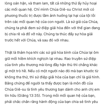
lòng oán hận, và tham lam, tất cả những thứ ấy hủy hoại
các mối quan hệ. Chỉ mình Chúa Giê-su Christ mới có
phương thuốc trị được tầm ảnh hưởng tại hại của tội lỗi
trên các mối quan hệ của con người. Là sứ giả của Chúa,
chúng ta phải đem sứ điệp giải hòa đến với thế gian đang
bị chia rẽ và đổ vỡ này. Chúng ta thúc đẩy sự hòa giải
trước hết với Chúa, và sau đó với nhau.
Thật là thảm họa khi các sứ giả hòa bình của Chúa lại ôm
giữ mối hiềm khích nghịch lại nhau. Rao truyền sứ điệp
của tình yêu thương mà lòng đầy hận thù thì chẳng khác
gì một trò hề. Nếu có một người nào đó mà bạn khước từ
không tha thứ, thì sứ điệp giải hòa của bạn chỉ là giả hình.
Bằng chứng để người ta thấy được bạn là môn đồ của
Chúa Giê-su là tình yêu thương bạn dành cho anh chị em
tín hữu (Giăng 13:35). Trong mỗi mối quan hệ của bạn,
phải chắc chắn rằng hành động của bạn chia sẻ tình yêu