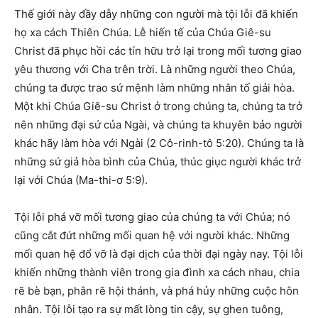
T
hế giới này đầy dẫy những con người mà tội lỗi đã khiến
họ xa cách Thiên Chúa. Lễ hiến tế của Chúa Giê-su
Christ đã phục hồi các tín hữu trở lại trong mối tương giao
yêu thương với Cha trên trời. Là những người theo Chúa,
chúng ta được trao sứ mệnh làm những nhân tố giải hòa.
Một khi Chúa Giê-su Christ ở trong chúng ta, chúng ta trở
nên những đại sứ của Ngài, và chúng ta khuyên bảo người
khác hãy làm hòa với Ngài (2 Cô-rinh-tô 5:20). Chúng ta là
những sứ giả hòa bình của Chúa, thúc giục người khác trở
lại với Chúa (Ma-thi-ơ 5:9).
Tội lỗi phá vỡ mối tương giao của chúng ta với Chúa; nó
cũng cắt đứt những mối quan hệ với người khác. Những
mối quan hệ đổ vỡ là đại dịch của thời đại ngày nay. Tội lỗi
khiến những thành viên trong gia đình xa cách nhau, chia
rẽ bè bạn, phân rẽ hội thánh, và phá hủy những cuộc hôn
nhân. Tội lỗi tạo ra sự mất lòng tin cậy, sự ghen tuông,