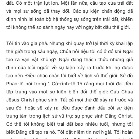
đất. Có một trận lụt lớn. Một lần nữa, cấu tạo của trái đất
và mọi sự sống đã thay đổi. Các sự kiện chấn động đã
định hình lại toàn bộ hệ thống sự sống trên trái đất, khiến
tôi không thể so sánh ngày nay với ngày bắt đầu thế giới.
Tôi tin vào gia phả. Nhưng khi quay trở lại thời kỳ khai lập
thế giới trong sáu ngày, Chúa hỏi liệu tôi có ở đó khi Ngài
tạo ra vạn vật không? Ngài đang thách thức những giả
định của loài người về sự kiện xảy ra trước khi họ được
tạo nên. Điều chắc chắn tôi biết về lịch sử thế giới: Sứ đồ
Phao-lô nói trong 1 Cô-rinh-tô 15 rằng mọi thời đại đều
tập trung vào một sự kiện biến đổi thế giới: Cứu Chúa
Jêsus Christ phục sinh. Tất cả mọi thứ đã xảy ra trước và
sau đó, hoặc sẽ xảy ra, đều được đánh dấu bởi sự kiện
trung tâm trong lịch sử vũ trụ: sự phục sinh Đấng Christ.
Có thể tôi không biết trái đất bao nhiêu tuổi, nhưng tôi
biết Đấng đã tạo ra nó. Tôi đặt niềm tin nơi Ngài. Tôi hoàn