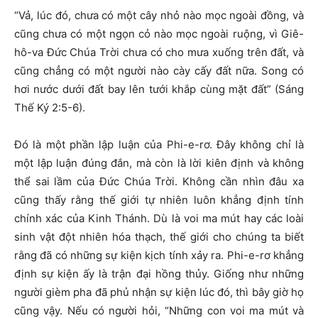
“Vả, lúc đó, chưa có một cây nhỏ nào mọc ngoài đồng, và
cũng chưa có một ngọn cỏ nào mọc ngoài ruộng, vì Giê-
hô-va Đức Chúa Trời chưa có cho mưa xuống trên đất, và
cũng chẳng có một người nào cày cấy đất nữa. Song có
hơi nước dưới đất bay lên tưới khắp cùng mặt đất” (Sáng
Thế Ký 2:5-6).
Đó là một phần lập luận của Phi-e-rơ. Đây không chỉ là
một lập luận đúng đắn, mà còn là lời kiên định và không
thể sai lầm của Đức Chúa Trời. Không cần nhìn đâu xa
cũng thấy rằng thế giới tự nhiên luôn khẳng định tính
chính xác của Kinh Thánh. Dù là voi ma mút hay các loài
sinh vật đột nhiên hóa thạch, thế giới cho chúng ta biết
rằng đã có những sự kiện kịch tính xảy ra. Phi-e-rơ khẳng
định sự kiện ấy là trận đại hồng thủy. Giống như những
người gièm pha đã phủ nhận sự kiện lúc đó, thì bây giờ họ
cũng vậy. Nếu có người hỏi, “Những con voi ma mút và