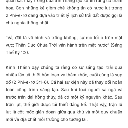
quan sát thấy trong quá trình sáng tạo sẽ tin rằng có thảm
họa. Còn những kẻ gièm chê không tin có nước lụt trong
2 Phi-e-rơ đang dựa vào triết lý lịch sử trái đất được gọi là
chủ nghĩa thống nhất.
“Vả, đất là vô hình và trống không, sự mờ tối ở trên mặt
vực; Thần Đức Chúa Trời vận hành trên mặt nước” (Sáng
Thế Ký 1:2).
Kinh Thánh dạy chúng ta rằng có sự sáng tạo, trải qua
nhiều lần tái thiết hỗn loạn và thảm khốc, cuối cùng là sụp
đổ (2 Phi-e-rơ 3:1-6). Cả hai sự kiện này đã thay đổi hoàn
toàn công trình sáng tạo. Sau khi loài người sa ngã và
trước trận đại hồng thủy, đã có một kỷ nguyên khác. Sau
trận lụt, thế giới được tái thiết đáng kể. Thật vậy, trận lũ
lụt là cột mốc gián đoạn giữa quá khứ và một quy chuẩn
mới về địa chất môi trường cho tương lai.