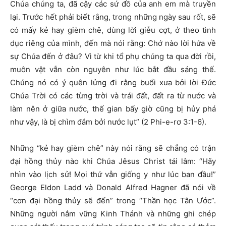
Chúa chúng ta, đã cậy các sứ đồ của anh em mà truyền
lại. Trước hết phải biết rằng, trong những ngày sau rốt, sẽ
có mấy kẻ hay gièm chê, dùng lời giễu cợt, ở theo tình
dục riêng của mình, đến mà nói rằng: Chớ nào lời hứa về
sự Chúa đến ở đâu? Vì từ khi tổ phụ chúng ta qua đời rồi,
muôn vật vẫn còn nguyên như lúc bắt đầu sáng thế.
Chúng nó có ý quên lửng đi rằng buổi xưa bởi lời Đức
Chúa Trời có các từng trời và trái đất, đất ra từ nước và
làm nên ở giữa nước, thế gian bấy giờ cũng bị hủy phá
như vậy, là bị chìm đắm bởi nước lụt” (2 Phi-e-rơ 3:1-6).
Những “kẻ hay gièm chê” này nói rằng sẽ chẳng có trận
đại hồng thủy nào khi Chúa Jêsus Christ tái lâm: “Hãy
nhìn vào lịch sử! Mọi thứ vẫn giống y như lúc ban đầu!”
George Eldon Ladd và Donald Alfred Hagner đã nói về
“cơn đại hồng thủy sẽ đến” trong “Thần học Tân Ước”.
Những người nắm vững Kinh Thánh và những ghi chép