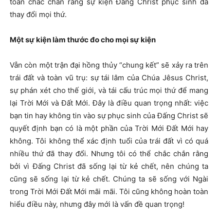
toàn chắc chắn rằng sự kiện Đấng Christ phục sinh đã
thay đổi mọi thứ.
Một sự kiện làm thước đo cho mọi sự kiện
Vẫn còn một trận đại hồng thủy “chung kết” sẽ xảy ra trên
trái đất và toàn vũ trụ: sự tái lâm của Chúa Jêsus Christ,
sự phán xét cho thế giới, và tái cấu trúc mọi thứ để mang
lại Trời Mới và Đất Mới. Đây là điều quan trọng nhất: việc
bạn tin hay không tin vào sự phục sinh của Đấng Christ sẽ
quyết định bạn có là một phần của Trời Mới Đất Mới hay
không. Tôi không thể xác định tuổi của trái đất vì có quá
nhiều thứ đã thay đổi. Nhưng tôi có thể chắc chắn rằng
bởi vì Đấng Christ đã sống lại từ kẻ chết, nên chúng ta
cũng sẽ sống lại từ kẻ chết. Chúng ta sẽ sống với Ngài
trong Trời Mới Đất Mới mãi mãi. Tôi cũng không hoàn toàn
hiểu điều này, nhưng đây mới là vấn đề quan trọng!