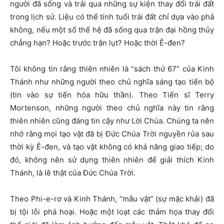
người đã sống và trải qua những sự kiện thay đổi trái đất
trong lịch sử. Liệu có thể tính tuổi trái đất chỉ dựa vào phả
không, nếu một số thế hệ đã sống qua trận đại hồng thủy
chẳng hạn? Hoặc trước trận lụt? Hoặc thời Ê-đen?
Tôi không tin rằng thiên nhiên là “sách thứ 67” của Kinh
Thánh như những người theo chủ nghĩa sáng tạo tiến bộ
(tin vào sự tiến hóa hữu thần). Theo Tiến sĩ Terry
Mortenson, những người theo chủ nghĩa này tin rằng
thiên nhiên cũng đáng tin cậy như Lời Chúa. Chúng ta nên
nhớ rằng mọi tạo vật đã bị Đức Chúa Trời nguyền rủa sau
thời kỳ Ê-đen, và tạo vật không có khả năng giao tiếp; do
đó, không nên sử dụng thiên nhiên để giải thích Kinh
Thánh, là lẽ thật của Đức Chúa Trời.
Theo Phi-e-rơ và Kinh Thánh, “mẫu vật” (sự mặc khải) đã
bị tội lỗi phá hoại. Hoặc một loạt các thảm họa thay đổi