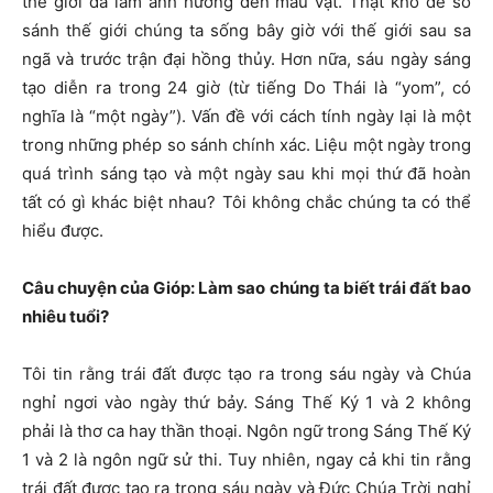
thế giới đã làm ảnh hưởng đến mẫu vật. Thật khó để so
sánh thế giới chúng ta sống bây giờ với thế giới sau sa
ngã và trước trận đại hồng thủy. Hơn nữa, sáu ngày sáng
tạo diễn ra trong 24 giờ (từ tiếng Do Thái là “yom”, có
nghĩa là “một ngày”).
Vấn đề với cách tính ngày lại là một
trong những phép so sánh chính xác. Liệu một ngày trong
quá trình sáng tạo và một ngày sau khi mọi thứ đã hoàn
tất có gì khác biệt nhau? Tôi không chắc chúng ta có thể
hiểu được.
Câu chuyện của Gióp: Làm sao chúng ta biết trái đất bao
nhiêu tuổi?
Tôi tin rằng trái đất được tạo ra trong sáu ngày và Chúa
nghỉ ngơi vào ngày thứ bảy. Sáng Thế Ký 1 và 2 không
phải là thơ ca hay thần thoại. Ngôn ngữ trong Sáng Thế Ký
1 và 2 là ngôn ngữ sử thi. Tuy nhiên, ngay cả khi tin rằng
trái đất được tạo ra trong sáu ngày và Đức Chúa Trời nghỉ