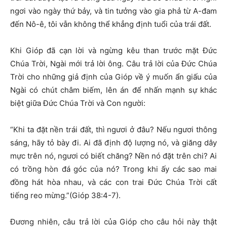
ngơi vào ngày thứ bảy, và tin tưởng vào gia phả từ A-đam
đến Nô-ê, tôi vẫn không thể khẳng định tuổi của trái đất.
Khi Gióp đã cạn lời và ngừng kêu than trước mặt Đức
Chúa Trời, Ngài mới trả lời ông. Câu trả lời của Đức Chúa
Trời cho những giả định của Gióp về ý muốn ẩn giấu của
Ngài có chút châm biếm, lên án để nhấn mạnh sự khác
biệt giữa Đức Chúa Trời và Con người:
“Khi ta đặt nền trái đất, thì ngươi ở đâu? Nếu ngươi thông
sáng, hãy tỏ bày đi. Ai đã định độ lượng nó, và giăng dây
mực trên nó, ngươi có biết chăng? Nền nó đặt trên chi? Ai
có trồng hòn đá góc của nó? Trong khi ấy các sao mai
đồng hát hòa nhau, và các con trai Đức Chúa Trời cất
tiếng reo mừng.”(Gióp 38:4-7).
Đương nhiên, câu trả lời của Gióp cho câu hỏi này thật