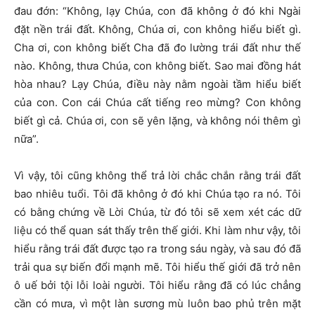
đau đớn: “Không, lạy Chúa, con đã không ở đó khi Ngài
đặt nền trái đất. Không, Chúa ơi, con không hiểu biết gì.
Cha ơi, con không biết Cha đã đo lường trái đất như thế
nào. Không, thưa Chúa, con không biết. Sao mai đồng hát
hòa nhau? Lạy Chúa, điều này nằm ngoài tầm hiểu biết
của con. Con cái Chúa cất tiếng reo mừng? Con không
biết gì cả. Chúa ơi, con sẽ yên lặng, và không nói thêm gì
nữa”.
Vì vậy, tôi cũng không thể trả lời chắc chắn rằng trái đất
bao nhiêu tuổi. Tôi đã không ở đó khi Chúa tạo ra nó. Tôi
có bằng chứng về Lời Chúa, từ đó tôi sẽ xem xét các dữ
liệu có thể quan sát thấy trên thế giới. Khi làm như vậy, tôi
hiểu rằng trái đất được tạo ra trong sáu ngày, và sau đó đã
trải qua sự biến đổi mạnh mẽ. Tôi hiểu thế giới đã trở nên
ô uế bởi tội lỗi loài người. Tôi hiểu rằng đã có lúc chẳng
cần có mưa, vì một làn sương mù luôn bao phủ trên mặt