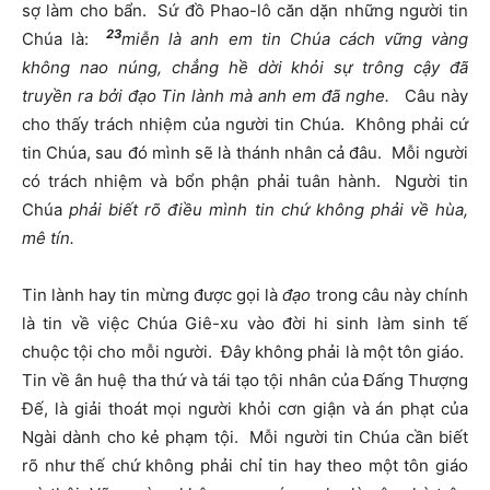
sợ làm cho bẩn. Sứ đồ Phao-lô căn dặn những người tin
23
Chúa là:
miễn là anh em tin Chúa cách vững vàng
không
nao
núng, chẳng hề dời khỏi sự trông cậy đã
truyền ra bởi đạo Tin lành mà anh em đã nghe
.
Câu này
cho thấy trách nhiệm của người tin Chúa. Không phải cứ
tin Chúa, sau đó mình sẽ là thánh nhân cả đâu. Mỗi người
có trách nhiệm và bổn phận phải tuân hành. Người tin
Chúa
phải biết rõ điều mình tin chứ không phải về hùa,
mê tín.
Tin lành hay tin mừng được gọi là
đạo
trong câu này chính
là tin về việc Chúa Giê-xu vào đời hi sinh làm sinh tế
chuộc tội cho mỗi người. Đây không phải là một tôn giáo.
Tin về ân huệ tha thứ và tái tạo tội nhân của Đấng Thượng
Đế, là giải thoát mọi người khỏi cơn giận và án phạt của
Ngài dành cho kẻ phạm tội. Mỗi người tin Chúa cần biết
rõ như thế chứ không phải chỉ tin hay theo một tôn giáo