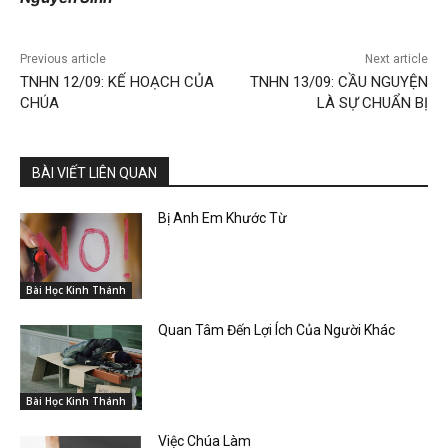
Previous article
Next article
TNHN 12/09: KẾ HOẠCH CỦA
TNHN 13/09: CẦU NGUYỆN
CHÚA
LÀ SỰ CHUẨN BỊ
BÀI VIẾT LIÊN QUAN
Bị Anh Em Khước Từ
Bài Học Kinh Thánh
Quan Tâm Đến Lợi Ích Của Người Khác
Bài Học Kinh Thánh
Việc Chúa Làm