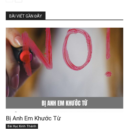
BÀI VIẾT GẦN ĐÂY
Bị Anh Em Khước Từ
Bài Học Kinh Thánh