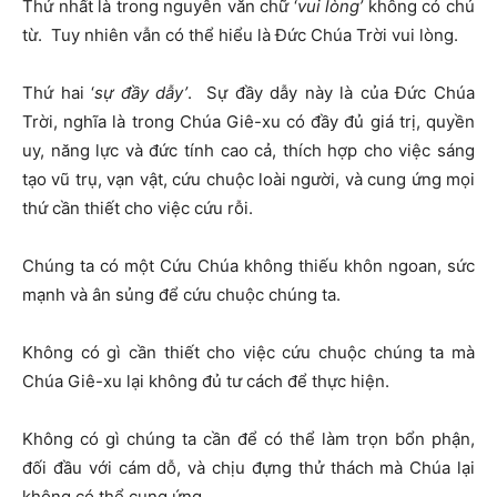
Thứ nhất là trong nguyên văn chữ ‘
vui lòng’
không có chủ
từ. Tuy nhiên vẫn có thể hiểu là Đức Chúa Trời vui lòng.
Thứ hai ‘
sự đầy dẫy’
. Sự đầy dẫy này là của Đức Chúa
Trời, nghĩa là trong Chúa Giê-xu có đầy đủ giá trị, quyền
uy, năng lực và đức tính cao cả, thích hợp cho việc sáng
tạo vũ trụ, vạn vật, cứu chuộc loài người, và cung ứng mọi
thứ cần thiết cho việc cứu rỗi.
Chúng ta có một Cứu Chúa không thiếu khôn ngoan, sức
mạnh và ân sủng để cứu chuộc chúng ta.
Không có gì cần thiết cho việc cứu chuộc chúng ta mà
Chúa Giê-xu lại không đủ tư cách để thực hiện.
Không có gì chúng ta cần để có thể làm trọn bổn phận,
đối đầu với cám dỗ, và chịu đựng thử thách mà Chúa lại
không có thể cung ứng.