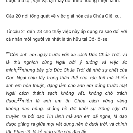
được tha tội, vạn vật lại thay đổi theo hướng thiện lành.
Câu 20 nói tổng quát về việc giải hòa của Chúa Giê-xu.
Từ câu 21 đến 23 cho thấy việc này áp dụng ra sao đối với
cá nhân mỗi người và nhất là tín hữu tại Cô-lô-se:
21
Còn anh em ngày trước vốn xa cách Đức Chúa Trời, và
là thù nghịch cùng Ngài bởi ý tưởng và việc ác
22
mình,
nhưng bây giờ Đức Chúa Trời đã nhờ sự chết của
Con Ngài chịu lấy trong thân thể của xác thịt mà khiến
anh em hòa thuận, đặng làm cho anh em đứng trước mặt
Ngài cách thánh sạch không vết, không chỗ trách
23
được;
miễn là anh em tin Chúa cách vững vàng
không
nao
núng, chẳng hề dời khỏi sự trông cậy đã
truyền ra bởi đạo Tin lành mà anh em đã nghe, là đạo
được giảng ra giữa mọi vật dựng nên ở dưới trời, và chính
tôi, Phao-lô, là kẻ giúp việc của đạo ấy.