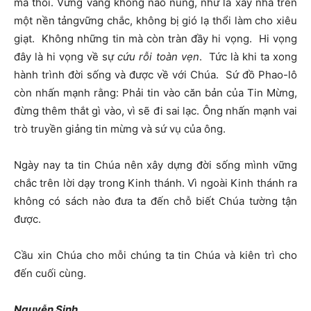
mà thôi. Vững vàng không nao núng, như là xây nhà trên
một nền tảngvững chắc, không bị gió lạ thổi làm cho xiêu
giạt. Không những tin mà còn tràn đầy hi vọng. Hi vọng
đây là hi vọng về sự
cứu rỗi toàn vẹn
. Tức là khi ta xong
hành trình đời sống và được về với Chúa. Sứ đồ Phao-lô
còn nhấn mạnh rằng: Phải tin vào căn bản của Tin Mừng,
đừng thêm thắt gì vào, vì sẽ đi sai lạc. Ông nhấn mạnh vai
trò truyền giảng tin mừng và sứ vụ của ông.
Ngày nay ta tin Chúa nên xây dựng đời sống mình vững
chắc trên lời dạy trong Kinh thánh. Vì ngoài Kinh thánh ra
không có sách nào đưa ta đến chỗ biết Chúa tường tận
được.
Cầu xin Chúa cho mỗi chúng ta tin Chúa và kiên trì cho
đến cuối cùng.
Nguyễn Sinh