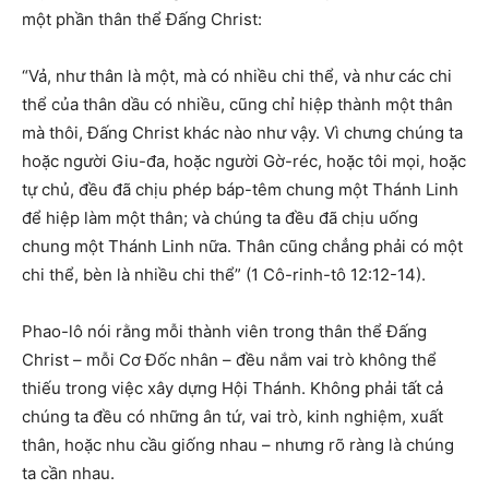
một phần thân thể Đấng Christ:
“Vả, như thân là một, mà có nhiều chi thể, và như các chi
thể của thân dầu có nhiều, cũng chỉ hiệp thành một thân
mà thôi, Đấng Christ khác nào như vậy. Vì chưng chúng ta
hoặc người Giu-đa, hoặc người Gờ-réc, hoặc tôi mọi, hoặc
tự chủ, đều đã chịu phép báp-têm chung một Thánh Linh
để hiệp làm một thân; và chúng ta đều đã chịu uống
chung một Thánh Linh nữa. Thân cũng chẳng phải có một
chi thể, bèn là nhiều chi thể” (1 Cô-rinh-tô 12:12-14).
Phao-lô nói rằng mỗi thành viên trong thân thể Đấng
Christ – mỗi Cơ Đốc nhân – đều nắm vai trò không thể
thiếu trong việc xây dựng Hội Thánh. Không phải tất cả
chúng ta đều có những ân tứ, vai trò, kinh nghiệm, xuất
thân, hoặc nhu cầu giống nhau – nhưng rõ ràng là chúng
ta cần nhau.