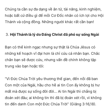
Chúng ta cần sự đa dạng về ân tứ, tài năng, kinh nghiệm,
hoặc bất cứ điều gì để mỗi Cơ Đốc nhân có ích lợi cho Hội
Thánh và cộng đồng. Những người khác rất cần bạn!
Hội Thánh là lý do Đấng Christ đã phó sự sống Ngài
Bạn có thể kinh ngạc nhưng sự thật là Chúa Jêsus có
những kế hoạch vĩ đại hơn là chỉ cứu cá nhân bạn. Chắc
chắn bạn sẽ được cứu, nhưng vấn đề chính không tập
trung vào bạn hoặc tôi:
“Vì Đức Chúa Trời yêu thương thế gian, đến nỗi đã ban
Con một của Ngài, hầu cho hễ ai tin Con ấy không bị hư
mất mà được sự sống đời đời… Ai tin Ngài thì chẳng bị
đoán xét đâu; ai không tin thì đã bị đoán xét rồi, vì không
tin đến danh Con một Đức Chúa Trời” (Giăng 3:16,18).