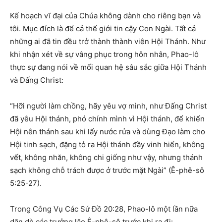
Kế hoạch vĩ đại của Chúa không dành cho riêng bạn và
tôi. Mục đích là để cả thế giới tin cậy Con Ngài. Tất cả
những ai đã tin đều trở thành thành viên Hội Thánh. Như
khi nhận xét về sự vâng phục trong hôn nhân, Phao-lô
thực sự đang nói về mối quan hệ sâu sắc giữa Hội Thánh
và Đấng Christ:
“Hỡi người làm chồng, hãy yêu vợ mình, như Đấng Christ
đã yêu Hội thánh, phó chính mình vì Hội thánh, để khiến
Hội nên thánh sau khi lấy nước rửa và dùng Đạo làm cho
Hội tinh sạch, đặng tỏ ra Hội thánh đầy vinh hiển, không
vết, không nhăn, không chi giống như vậy, nhưng thánh
sạch không chỗ trách được ở trước mặt Ngài” (Ê-phê-sô
5:25-27).
Trong Công Vụ Các Sứ Đồ 20:28, Phao-lô một lần nữa
dặn dò các trưởng lão Ê-phê-sô trước khi ra đi: