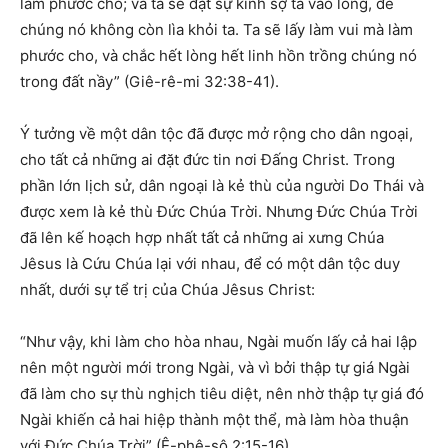
làm phước cho; và ta sẽ đặt sự kính sợ ta vào lòng, để
chúng nó không còn lìa khỏi ta. Ta sẽ lấy làm vui mà làm
phước cho, và chắc hết lòng hết linh hồn trồng chúng nó
trong đất nầy” (Giê-rê-mi 32:38-41).
Ý tưởng về một dân tộc đã được mở rộng cho dân ngoại,
cho tất cả những ai đặt đức tin nơi Đấng Christ. Trong
phần lớn lịch sử, dân ngoại là kẻ thù của người Do Thái và
được xem là kẻ thù Đức Chúa Trời. Nhưng Đức Chúa Trời
đã lên kế hoạch hợp nhất tất cả những ai xưng Chúa
Jêsus là Cứu Chúa lại với nhau, để có một dân tộc duy
nhất, dưới sự tể trị của Chúa Jêsus Christ:
“Như vậy, khi làm cho hòa nhau, Ngài muốn lấy cả hai lập
nên một người mới trong Ngài, và vì bởi thập tự giá Ngài
đã làm cho sự thù nghịch tiêu diệt, nên nhờ thập tự giá đó
Ngài khiến cả hai hiệp thành một thể, mà làm hòa thuận
với Đức Chúa Trời” (Ê-phê-sô 2:15-16).