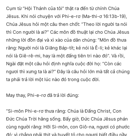
Cụm từ “Hội Thánh của tôi” thật ra đến từ chính Chúa
Jêsus. Khi nói chuyện với Phi-e-rơ (Ma-thi-ơ 16:13b-19),
Chúa Jêsus hỏi một câu then chốt: “Theo lời người ta nói
thì Con người là ai?” Các môn đồ thuật lại cho Chúa Jêsus
những lời đồn đại và xì xào của dân chúng: “Môn đồ thưa
rằng: Người nói là Giăng Báp-tít; kẻ nói là Ê-li; kẻ khác lại
nói là Giê-rê-mi, hay là một đấng tiên tri nào đó”. Và rồi,
Ngài đặt một câu hỏi định nghĩa cuộc đời họ: “Còn các
ngươi thì xưng ta là ai?” Đây là câu hỏi lớn mà tất cả chúng
ta phải trả lời một lúc nào đó trong cuộc đời.
May thay, Phi-e-rơ đã trả lời đúng:
“Si-môn Phi-e-rơ thưa rằng: Chúa là Đấng Christ, Con
Đức Chúa Trời hằng sống. Bấy giờ, Đức Chúa Jêsus phán
cùng người rằng: Hỡi Si-môn, con Giô-na, ngươi có phước
đó; vì chẳng phải thịt và huyết tỏ cho ngươi biết điều nầy