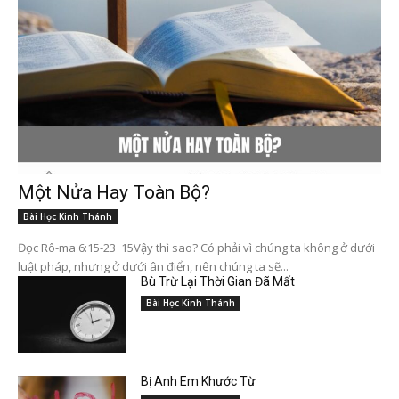
Một Nửa Hay Toàn Bộ?
Bài Học Kinh Thánh
Đọc Rô-ma 6:15-23 15Vậy thì sao? Có phải vì chúng ta không ở dưới
luật pháp, nhưng ở dưới ân điển, nên chúng ta sẽ...
Bù Trừ Lại Thời Gian Đã Mất
Bài Học Kinh Thánh
Bị Anh Em Khước Từ