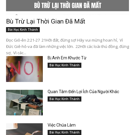
Bù Trừ Lại Thời Gian Đã Mất
Bài Học Kinh Thánh
Đọc Giô-ên 2:21-27 21Hỡi đất, đừng sợ! Hãy vui mừng hoan hỉ, Vì
Đức Giê-hô-va đã làm những việc lớn. 22Hỡi các loài thú đồng, đừng
sợ, Vì các...
Bị Anh Em Khước Từ
Bài Học Kinh Thánh
Quan Tâm Đến Lợi Ích Của Người Khác
Bài Học Kinh Thánh
Việc Chúa Làm
Bài Học Kinh Thánh