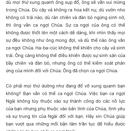
dù
mọi thứ
xung quanh ông sụp đổ, ông sẽ vẫn vui mừng
trong Chúa. Dù cây vả không ra hoa kết nụ; dù vườn nho
không có trái nào; dù ràn chiên và đàn bò ngừng sinh nở,
thì ông vẫn ca ngợi Chúa. Sự ca ngợi của ông có thể
không được thốt lên một cách dễ dàng, khi nhìn thấy mọi
sự đều không như ông mong đợi, và dù thế nào ông vẫn
ca ngợi Chúa. Ha-ba-cúc không thể khiến cho cây vả sinh
trái. Ông càng không thể điều khiển được sự sinh sản của
bầy chiên và đàn bò, nhưng ông có thể kiểm soát phản
ứng của mình đối với Chúa. Ông đã chọn ca ngợi Chúa.
Có phải mọi thứ dường như đang đổ vỡ xung quanh bạn
không? Bạn vẫn có thể ca ngợi Chúa. Việc bạn ca ngợi
Ngài không tùy thuộc vào sự thành công do các nỗ lực
của bạn nhưng phụ thuộc vào bản tính của Chúa, tình yêu
và sự trung tín của Ngài đối với bạn. Hãy xin Chúa giúp
bạn vượt qua những mối bận tâm trần tục để hiểu được