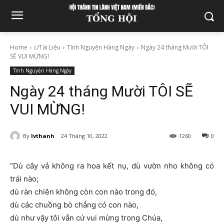
Home
c/Tài Liệu
Tĩnh Nguyện Hàng Ngày
Ngày 24 tháng Mười TÔI
SẼ VUI MỪNG!
Tĩnh Nguyện Hàng Ngày
Ngày 24 tháng Mười TÔI SẼ
VUI MỪNG!
By
lvthanh
24 Tháng 10, 2022
1260
0
“Dù cây vả không ra hoa kết nụ, dù vườn nho không có
trái nào;
dù ràn chiên không còn con nào trong đó,
dù các chuồng bò chẳng có con nào,
dù như vậy tôi vẫn cứ vui mừng trong Chúa,