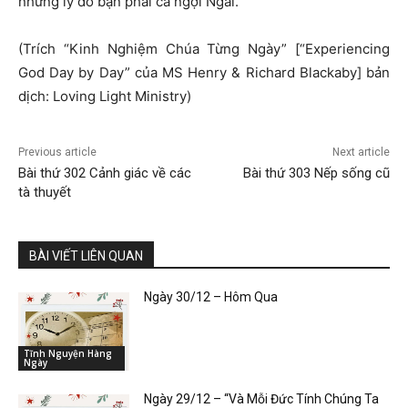
những lý do bạn phải ca ngợi Ngài.
(Trích “Kinh Nghiệm Chúa Từng Ngày” [“Experiencing
God Day by Day” của MS Henry & Richard Blackaby] bản
dịch: Loving Light Ministry)
Previous article
Next article
Bài thứ 302 Cảnh giác về các
Bài thứ 303 Nếp sống cũ
tà thuyết
BÀI VIẾT LIÊN QUAN
Ngày 30/12 – Hôm Qua
Tĩnh Nguyện Hàng
Ngày
Ngày 29/12 – “Và Mỗi Đức Tính Chúng Ta