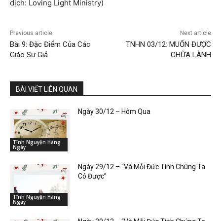
dịch: Loving Light Ministry)
Previous article
Next article
Bài 9: Đặc Điểm Của Các
TNHN 03/12: MUỐN ĐƯỢC
Giáo Sư Giả
CHỮA LÀNH
BÀI VIẾT LIÊN QUAN
Ngày 30/12 – Hôm Qua
Tĩnh Nguyện Hàng
Ngày
Ngày 29/12 – “Và Mỗi Đức Tính Chúng Ta
Có Được”
Tĩnh Nguyện Hàng
Ngày