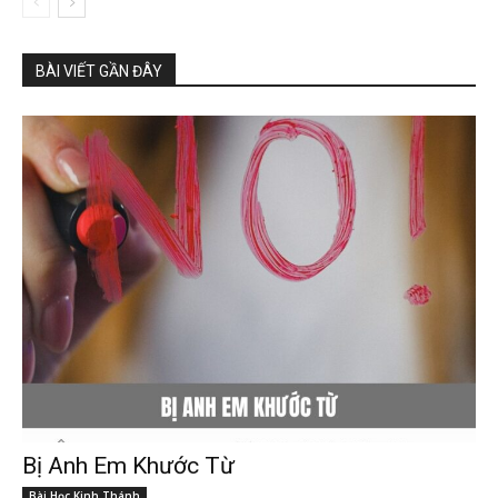
BÀI VIẾT GẦN ĐÂY
Bị Anh Em Khước Từ
Bài Học Kinh Thánh