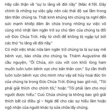
Hãy cẩn thận về “sự lo lắng về đời nầy” (Mác 4:19). Đây
chính là những sự việc gây nên các thái độ sai lầm trong
tâm thần chúng ta. Thật kinh khủng khi chúng ta nghĩ đến
sức mạnh khiếp đảm ẩn chứa trong những sự việc vô
cùng nhỏ nhặt làm ngăn trở sự chú tâm của chúng ta đối
với Đức Chúa Trời. Hãy từ chối để không bị ngập lụt bởi
các thứ “lo lắng về đời nầy.”
Có một việc khác nữa làm ngăn trở chúng ta là sự say mê
bênh vực, bào chữa cho chúng ta. Thánh Augustine đã
cầu nguyện, “Ôi Chúa, xin cứu vớt con khỏi lòng ham
muốn luôn luôn bênh vực cho bản thân con.” Sự cần thiết
luôn luôn bênh vực cho mình như vậy sẽ hủy hoại đức tin
của chúng ta trong Đức Chúa Trời. Đừng bao giờ nói, “Tôi
phải giải thích cho chính tôi,” hoặc “Tôi phải làm cho mọi
người được hiểu.” Cưú Chúa chúng ta không bao giờ giải
thích bất cứ điều gì – Ngài để cho các sự hiểu lầm hoặc
ngộ nhận của người khác tự sửa chữa lấy chúng.