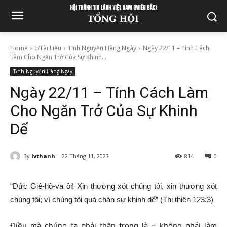
Home
c/Tài Liệu
Tĩnh Nguyện Hàng Ngày
Ngày 22/11 – Tính Cách
Làm Cho Ngăn Trở Của Sự Khinh...
Tĩnh Nguyện Hàng Ngày
Ngày 22/11 – Tính Cách Làm
Cho Ngăn Trở Của Sự Khinh
Dể
By
lvthanh
22 Tháng 11, 2023
814
0
“Đức Giê-hô-va ôi! Xin thương xót chúng tôi, xin thương xót
chúng tôi; vì chúng tôi quá chán sự khinh dể” (Thi thiên 123:3)
Điều mà chúng ta phải thận trọng là – không phải làm