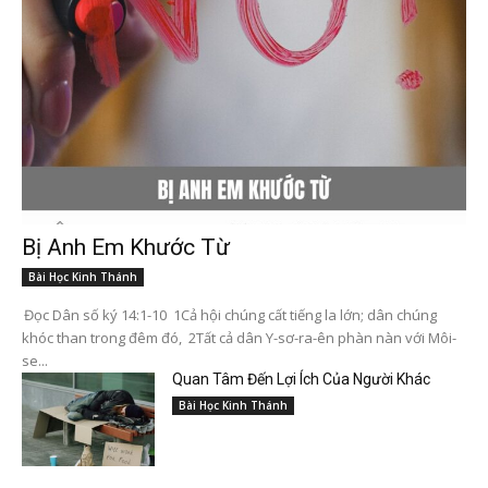
Bị Anh Em Khước Từ
Bài Học Kinh Thánh
Đọc Dân số ký 14:1-10 1Cả hội chúng cất tiếng la lớn; dân chúng
khóc than trong đêm đó, 2Tất cả dân Y-sơ-ra-ên phàn nàn với Môi-
se...
Quan Tâm Đến Lợi Ích Của Người Khác
Bài Học Kinh Thánh