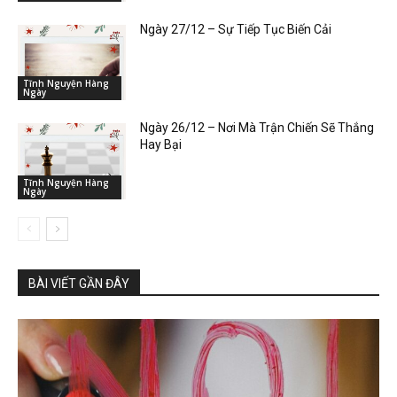
Ngày 27/12 – Sự Tiếp Tục Biến Cải
Tĩnh Nguyện Hàng
Ngày
Ngày 26/12 – Nơi Mà Trận Chiến Sẽ Thắng
Hay Bại
Tĩnh Nguyện Hàng
Ngày
BÀI VIẾT GẦN ĐÂY