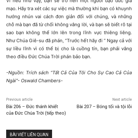
Vì nếu như vậy, bạn sẽ trở nên một người đạo đức giả
mạo. Hãy tra xét các sự việc mà thường khi bạn có khuynh
hướng nhún vai cách đơn giản đối với chúng, và những
chỗ mà bạn đã từ chối không vâng lời, và bạn sẽ biết rõ tại
sao bạn không thể lớn lên trong lĩnh vực thiêng liêng.
Như Chúa Giê-su đã phán, “Trước hết hãy đi ” Ngay cả với
sự liều lĩnh vì có thể bị cho là cuồng tín, bạn phải vâng
theo điều Đức Chúa Trời phán bảo bạn.
-Nguồn: Trích sách “Tất Cả Của Tôi Cho Sự Cao Cả Của
Ngài”- Oswald Chambers-
Previous article
Next article
Bài 206 – Đức thánh khiết
Bài 207 – Bóng tối và tội lỗi
của Đức Chúa Trời (tiếp theo)
BÀI VIẾT LIÊN QUAN