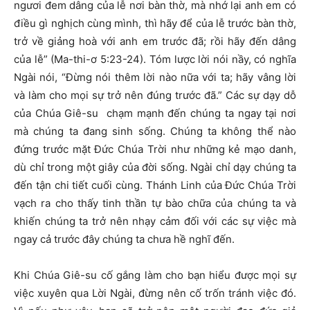
ngươi đem dâng của lễ nơi bàn thờ, mà nhớ lại anh em có
điều gì nghịch cùng mình, thì hãy để của lễ trước bàn thờ,
trở về giảng hoà với anh em trước đã; rồi hãy đến dâng
của lễ” (Ma-thi-ơ 5:23-24). Tóm lược lời nói nầy, có nghĩa
Ngài nói, “Đừng nói thêm lời nào nữa với ta; hãy vâng lời
và làm cho mọi sự trở nên đúng trước đã.” Các sự dạy dỗ
của Chúa Giê-su chạm mạnh đến chúng ta ngay tại nơi
mà chúng ta đang sinh sống. Chúng ta không thể nào
đứng trước mặt Đức Chúa Trời như những kẻ mạo danh,
dù chỉ trong một giây của đời sống. Ngài chỉ dạy chúng ta
đến tận chi tiết cuối cùng. Thánh Linh của Đức Chúa Trời
vạch ra cho thấy tinh thần tự bào chữa của chúng ta và
khiến chúng ta trở nên nhạy cảm đối với các sự việc mà
ngay cả trước đây chúng ta chưa hề nghĩ đến.
Khi Chúa Giê-su cố gắng làm cho bạn hiểu được mọi sự
việc xuyên qua Lời Ngài, đừng nên cố trốn tránh việc đó.