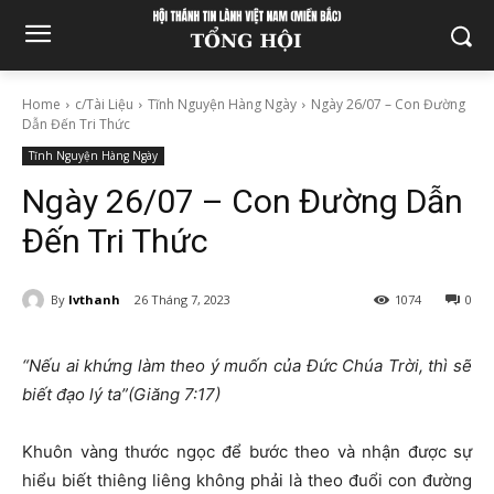
Home
c/Tài Liệu
Tĩnh Nguyện Hàng Ngày
Ngày 26/07 – Con Đường
Dẫn Đến Tri Thức
Tĩnh Nguyện Hàng Ngày
Ngày 26/07 – Con Đường Dẫn
Đến Tri Thức
By
lvthanh
26 Tháng 7, 2023
1074
0
“Nếu ai khứng làm theo ý muốn của Đức Chúa Trời, thì sẽ
biết đạo lý ta”(Giăng 7:17)
Khuôn vàng thước ngọc để bước theo và nhận được sự
hiểu biết thiêng liêng không phải là theo đuổi con đường