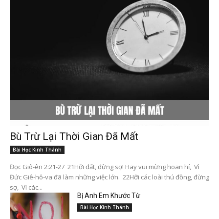
Bù Trừ Lại Thời Gian Đã Mất
Bài Học Kinh Thánh
Đọc Giô-ên 2:21-27 21Hỡi đất, đừng sợ! Hãy vui mừng hoan hỉ, Vì
Đức Giê-hô-va đã làm những việc lớn. 22Hỡi các loài thú đồng, đừng
sợ, Vì các...
Bị Anh Em Khước Từ
Bài Học Kinh Thánh