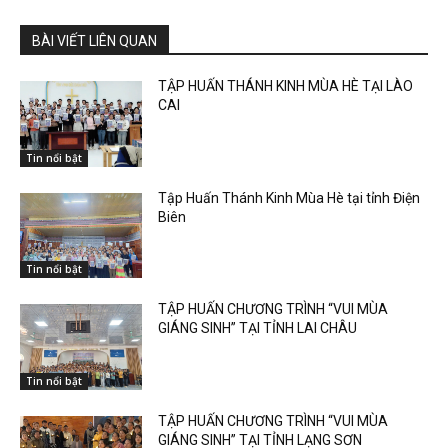
BÀI VIẾT LIÊN QUAN
TẬP HUẤN THÁNH KINH MÙA HÈ TẠI LÀO
CAI
Tin nổi bật
Tập Huấn Thánh Kinh Mùa Hè tại tỉnh Điện
Biên
Tin nổi bật
TẬP HUẤN CHƯƠNG TRÌNH “VUI MÙA
GIÁNG SINH” TẠI TỈNH LAI CHÂU
Tin nổi bật
TẬP HUẤN CHƯƠNG TRÌNH “VUI MÙA
GIÁNG SINH” TẠI TỈNH LẠNG SƠN